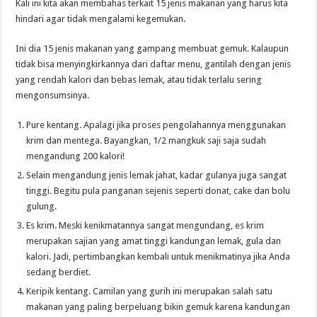
Kali ini kita akan membahas terkait 15 jenis makanan yang harus kita
hindari agar tidak mengalami kegemukan.
Ini dia 15 jenis makanan yang gampang membuat gemuk. Kalaupun
tidak bisa menyingkirkannya dari daftar menu, gantilah dengan jenis
yang rendah kalori dan bebas lemak, atau tidak terlalu sering
mengonsumsinya.
Pure kentang. Apalagi jika proses pengolahannya menggunakan
krim dan mentega. Bayangkan, 1/2 mangkuk saji saja sudah
mengandung 200 kalori!
Selain mengandung jenis lemak jahat, kadar gulanya juga sangat
tinggi. Begitu pula panganan sejenis seperti donat, cake dan bolu
gulung.
Es krim. Meski kenikmatannya sangat mengundang, es krim
merupakan sajian yang amat tinggi kandungan lemak, gula dan
kalori. Jadi, pertimbangkan kembali untuk menikmatinya jika Anda
sedang berdiet.
Keripik kentang. Camilan yang gurih ini merupakan salah satu
makanan yang paling berpeluang bikin gemuk karena kandungan