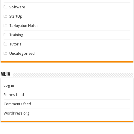
Software
StartUp
Tazkiyatun Nufus
Training
Tutorial
Uncategorised
Meta
Log in
Entries feed
Comments feed
WordPress.org