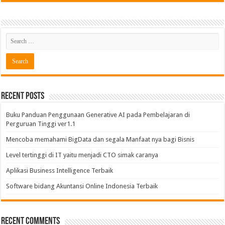
Recent Posts
Buku Panduan Penggunaan Generative AI pada Pembelajaran di
Perguruan Tinggi ver1.1
Mencoba memahami BigData dan segala Manfaat nya bagi Bisnis
Level tertinggi di IT yaitu menjadi CTO simak caranya
Aplikasi Business Intelligence Terbaik
Software bidang Akuntansi Online Indonesia Terbaik
Recent Comments