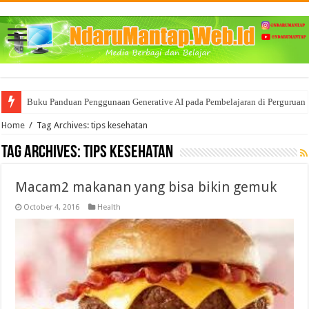
Buku Panduan Penggunaan Generative AI pada Pembelajaran di Perguruan 
Mencoba memahami BigData dan segala Manfaat nya bagi Bisnis
Home
/
Tag Archives: tips kesehatan
Tag Archives:
tips kesehatan
Macam2 makanan yang bisa bikin gemuk
October 4, 2016
Health