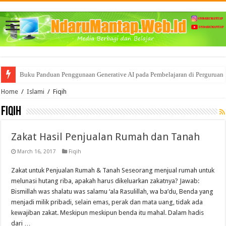
Buku Panduan Penggunaan Generative AI pada Pembelajaran di Perguruan 
Mencoba memahami BigData dan segala Manfaat nya bagi Bisnis
Home
/
Islami
/
Fiqih
Fiqih
Zakat Hasil Penjualan Rumah dan Tanah
March 16, 2017
Fiqih
Zakat untuk Penjualan Rumah & Tanah Seseorang menjual rumah untuk
melunasi hutang riba, apakah harus dikeluarkan zakatnya? Jawab:
Bismillah was shalatu was salamu ‘ala Rasulillah, wa ba’du, Benda yang
menjadi milik pribadi, selain emas, perak dan mata uang, tidak ada
kewajiban zakat. Meskipun meskipun benda itu mahal. Dalam hadis
dari …