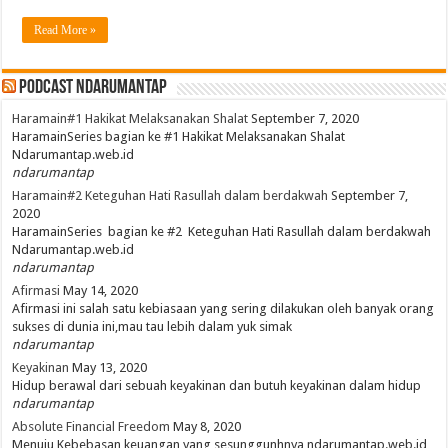
Read More »
PodCast NdaruMantap
Haramain#1 Hakikat Melaksanakan Shalat
September 7, 2020
HaramainSeries bagian ke #1 Hakikat Melaksanakan Shalat
Ndarumantap.web.id
ndarumantap
Haramain#2 Keteguhan Hati Rasullah dalam berdakwah
September 7,
2020
HaramainSeries bagian ke #2 Keteguhan Hati Rasullah dalam berdakwah
Ndarumantap.web.id
ndarumantap
Afirmasi
May 14, 2020
Afirmasi ini salah satu kebiasaan yang sering dilakukan oleh banyak orang
sukses di dunia ini,mau tau lebih dalam yuk simak
ndarumantap
Keyakinan
May 13, 2020
Hidup berawal dari sebuah keyakinan dan butuh keyakinan dalam hidup
ndarumantap
Absolute Financial Freedom
May 8, 2020
Menuju Kebebasan keuangan yang sesunggunhnya ndarumantap.web.id