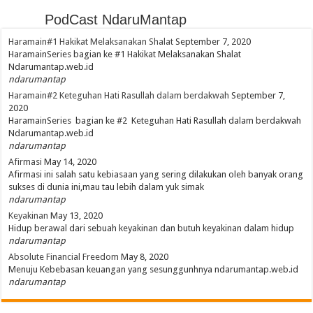
Jenkins apa itu?
PodCast NdaruMantap
Haramain#1 Hakikat Melaksanakan Shalat
September 7, 2020
HaramainSeries bagian ke #1 Hakikat Melaksanakan Shalat
Ndarumantap.web.id
ndarumantap
Haramain#2 Keteguhan Hati Rasullah dalam berdakwah
September 7,
2020
HaramainSeries bagian ke #2 Keteguhan Hati Rasullah dalam berdakwah
Ndarumantap.web.id
ndarumantap
Afirmasi
May 14, 2020
Afirmasi ini salah satu kebiasaan yang sering dilakukan oleh banyak orang
sukses di dunia ini,mau tau lebih dalam yuk simak
ndarumantap
Keyakinan
May 13, 2020
Hidup berawal dari sebuah keyakinan dan butuh keyakinan dalam hidup
ndarumantap
Absolute Financial Freedom
May 8, 2020
Menuju Kebebasan keuangan yang sesunggunhnya ndarumantap.web.id
ndarumantap