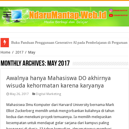
Buku Panduan Penggunaan Generative AI pada Pembelajaran di Perguruan 
Home
/
2017
/
May
Monthly Archives:
May 2017
Awalnya hanya Mahasiswa DO akhirnya
wisuda kehormatan karena karyanya
May 26, 2017
Digital Marketing
Mahasiswa Ilmu Komputer dari Harvard University bernama Mark
Elliot Zuckerberg memilih untuk mengorbankan kuliahnya di tahun
kedua dan menekuni proyek temuannya. Ia memilih melepaskan
kesempatan untuk mendapat gelar sarjana dari kampus paling
bergengsi di dunia. 13 tahun kemudian, almamaternya memberi