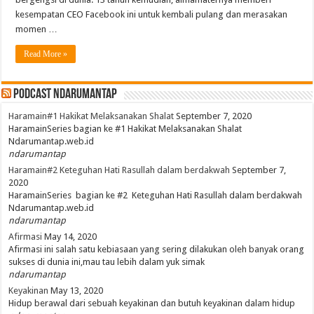
kesempatan CEO Facebook ini untuk kembali pulang dan merasakan
momen …
Read More »
PodCast NdaruMantap
Haramain#1 Hakikat Melaksanakan Shalat
September 7, 2020
HaramainSeries bagian ke #1 Hakikat Melaksanakan Shalat
Ndarumantap.web.id
ndarumantap
Haramain#2 Keteguhan Hati Rasullah dalam berdakwah
September 7,
2020
HaramainSeries bagian ke #2 Keteguhan Hati Rasullah dalam berdakwah
Ndarumantap.web.id
ndarumantap
Afirmasi
May 14, 2020
Afirmasi ini salah satu kebiasaan yang sering dilakukan oleh banyak orang
sukses di dunia ini,mau tau lebih dalam yuk simak
ndarumantap
Keyakinan
May 13, 2020
Hidup berawal dari sebuah keyakinan dan butuh keyakinan dalam hidup