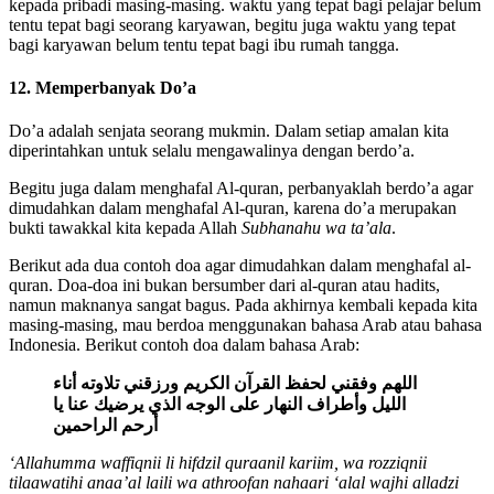
kepada pribadi masing-masing. waktu yang tepat bagi pelajar belum
tentu tepat bagi seorang karyawan, begitu juga waktu yang tepat
bagi karyawan belum tentu tepat bagi ibu rumah tangga.
12. Memperbanyak Do’a
Do’a adalah senjata seorang mukmin. Dalam setiap amalan kita
diperintahkan untuk selalu mengawalinya dengan berdo’a.
Begitu juga dalam menghafal Al-quran, perbanyaklah berdo’a agar
dimudahkan dalam menghafal Al-quran, karena do’a merupakan
bukti tawakkal kita kepada Allah
Subhanahu wa ta’ala
.
Berikut ada dua contoh doa agar dimudahkan dalam menghafal al-
quran. Doa-doa ini bukan bersumber dari al-quran atau hadits,
namun maknanya sangat bagus. Pada akhirnya kembali kepada kita
masing-masing, mau berdoa menggunakan bahasa Arab atau bahasa
Indonesia. Berikut contoh doa dalam bahasa Arab:
اللهم وفقني لحفظ القرآن الكريم ورزقني تلاوته أناء
الليل وأطراف النهار على الوجه الذي يرضيك عنا يا
أرحم الراحمين
‘Allahumma waffiqnii li hifdzil quraanil kariim, wa rozziqnii
tilaawatihi anaa’al laili wa athroofan nahaari ‘alal wajhi alladzi