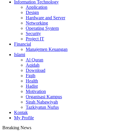
Information Technology
Application
Design
Hardware and Server
Networking
Operating System
Security
Project IT
Financial
Manajemen Keuangan
Islami
Al Quran
Aqidah
Download
Fiqih
Health
Hadist
Motivation
Organisasi Kampus
Sirah Nabawiyah
Tazkiyatun Nufus
Kontak
My Profile
Breaking News