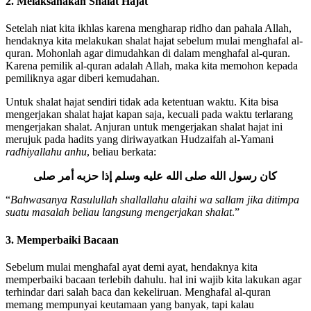
2. Melaksanakan Shalat Hajat
Setelah niat kita ikhlas karena mengharap ridho dan pahala Allah,
hendaknya kita melakukan shalat hajat sebelum mulai menghafal al-
quran. Mohonlah agar dimudahkan di dalam menghafal al-quran.
Karena pemilik al-quran adalah Allah, maka kita memohon kepada
pemiliknya agar diberi kemudahan.
Untuk shalat hajat sendiri tidak ada ketentuan waktu. Kita bisa
mengerjakan shalat hajat kapan saja, kecuali pada waktu terlarang
mengerjakan shalat. Anjuran untuk mengerjakan shalat hajat ini
merujuk pada hadits yang diriwayatkan Hudzaifah al-Yamani
radhiyallahu anhu
, beliau berkata:
كان رسول الله صلى الله عليه وسلم إذا حزبه أمر صلى
“
Bahwasanya Rasulullah shallallahu alaihi wa sallam jika ditimpa
suatu masalah beliau langsung mengerjakan shalat
.”
3. Memperbaiki Bacaan
Sebelum mulai menghafal ayat demi ayat, hendaknya kita
memperbaiki bacaan terlebih dahulu. hal ini wajib kita lakukan agar
terhindar dari salah baca dan kekeliruan. Menghafal al-quran
memang mempunyai keutamaan yang banyak, tapi kalau