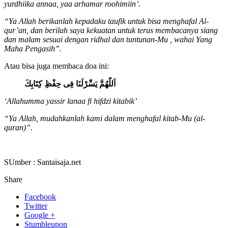
yurdhiika annaa, yaa arhamar roohimiin’.
“Ya Allah berikanlah kepadaku taufik untuk bisa menghafal Al-
qur’an, dan berilah saya kekuatan untuk terus membacanya siang
dan malam sesuai dengan ridhal dan tuntunan-Mu , wahai Yang
Maha Pengasih”.
Atau bisa juga membaca doa ini:
اَللّهُمَّ يَسِّرْلَنَا فِى حِفْظِ كِتَابِكَ
‘Allahumma yassir lanaa fi hifdzi kitabik’
“Ya Allah, mudahkanlah kami dalam menghafal kitab-Mu (al-
quran)”.
SUmber : Santaisaja.net
Share
Facebook
Twitter
Google +
Stumbleupon