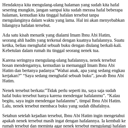
Hendaknya kita mengulang-ulang halaman yang sudah kita hafal
sesering mungkin, jangan sampai kita sudah merasa hafal beberapa
halaman, kemudian kita tinggal hafalan tersebut tanpa
mengulanginya dalam waktu yang lama. Hal ini akan menyebabkan
hilangnya hafalan tersebut.
Ada satu kisah menarik yang dialami Imam Ibnu Abi Hatim,
seorang ahli hadits yang terkenal dengan kuatnya hafalannya. Suatu
ketika, beliau menghafal sebuah buku dengan diulang berkali-kali.
Kebetulan dalam rumah itu tinggal seorang nenek tua.
Karena seringnya mengulang-ulang hafalannya, nenek tersebut
bosan mendengarnya, kemudian ia memanggil Imam Ibnu Abi
Hatim dan bertanya padanya:”Wahai anak, apa yang sedang engkau
kerjakan?” “Saya sedang menghafal sebuah buku”, jawab Ibnu Abi
Hatim.
Nenek tersebut berkata:”Tidak perlu seperti itu, saya saja sudah
hafal buku tersebut hanya karena mendengar hafalanmu”. “Kalau
begitu, saya ingin mendengar hafalanmu”, timpal Ibnu Abi Hatim.
Lalu, nenek tersebut membaca buku yang sudah dihafalnya.
Setahun setelah kejadian tersebut, Ibnu Abi Hatim ingin mengetahui
apakah nenek tersebut masih ingat dengan hafalannya. Ia kembali ke
rumah tersebut dan meminta agar nenek tersebut mengulangi hafalan