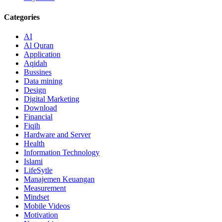
Categories
AI
Al Quran
Application
Aqidah
Bussines
Data mining
Design
Digital Marketing
Download
Financial
Fiqih
Hardware and Server
Health
Information Technology
Islami
LifeSytle
Manajemen Keuangan
Measurement
Mindset
Mobile Videos
Motivation