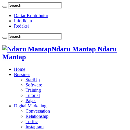
Daftar Kontributor
Info Iklan
Redaksi
Ndaru Mantap Ndaru
Mantap
Home
Bussines
StartUp
Software
Training
Tutorial
Pajak
Digital Marketing
Conversation
Relationship
Traffic
Instagram