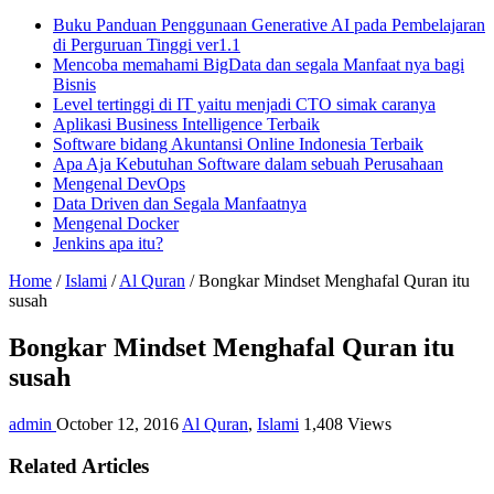
Buku Panduan Penggunaan Generative AI pada Pembelajaran
di Perguruan Tinggi ver1.1
Mencoba memahami BigData dan segala Manfaat nya bagi
Bisnis
Level tertinggi di IT yaitu menjadi CTO simak caranya
Aplikasi Business Intelligence Terbaik
Software bidang Akuntansi Online Indonesia Terbaik
Apa Aja Kebutuhan Software dalam sebuah Perusahaan
Mengenal DevOps
Data Driven dan Segala Manfaatnya
Mengenal Docker
Jenkins apa itu?
Home
/
Islami
/
Al Quran
/
Bongkar Mindset Menghafal Quran itu
susah
Bongkar Mindset Menghafal Quran itu
susah
admin
October 12, 2016
Al Quran
,
Islami
1,408 Views
Related Articles