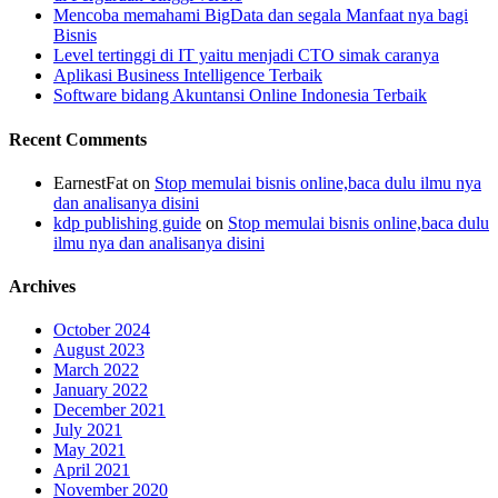
Mencoba memahami BigData dan segala Manfaat nya bagi
Bisnis
Level tertinggi di IT yaitu menjadi CTO simak caranya
Aplikasi Business Intelligence Terbaik
Software bidang Akuntansi Online Indonesia Terbaik
Recent Comments
EarnestFat
on
Stop memulai bisnis online,baca dulu ilmu nya
dan analisanya disini
kdp publishing guide
on
Stop memulai bisnis online,baca dulu
ilmu nya dan analisanya disini
Archives
October 2024
August 2023
March 2022
January 2022
December 2021
July 2021
May 2021
April 2021
November 2020