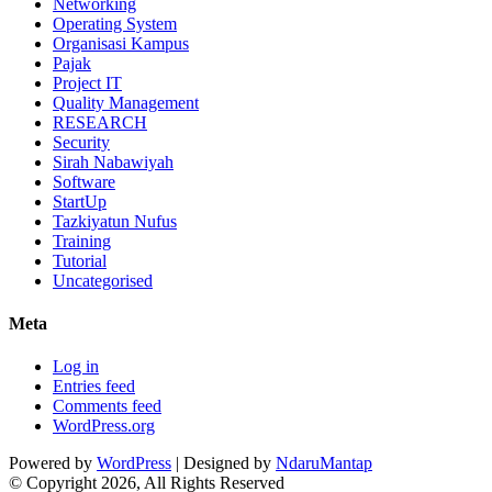
Networking
Operating System
Organisasi Kampus
Pajak
Project IT
Quality Management
RESEARCH
Security
Sirah Nabawiyah
Software
StartUp
Tazkiyatun Nufus
Training
Tutorial
Uncategorised
Meta
Log in
Entries feed
Comments feed
WordPress.org
Powered by
WordPress
| Designed by
NdaruMantap
© Copyright 2026, All Rights Reserved