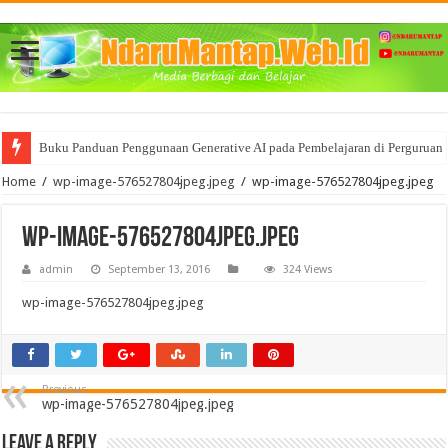
Buku Panduan Penggunaan Generative AI pada Pembelajaran di Perguruan 
Home
/
wp-image-576527804jpeg.jpeg
/
wp-image-576527804jpeg.jpeg
wp-image-576527804jpeg.jpeg
admin
September 13, 2016
324 Views
wp-image-576527804jpeg.jpeg
Previous
wp-image-576527804jpeg.jpeg
Leave a Reply