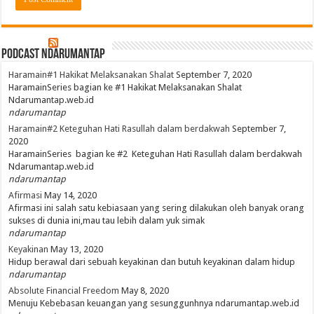
PodCast NdaruMantap
Haramain#1 Hakikat Melaksanakan Shalat
September 7, 2020
HaramainSeries bagian ke #1 Hakikat Melaksanakan Shalat
Ndarumantap.web.id
ndarumantap
Haramain#2 Keteguhan Hati Rasullah dalam berdakwah
September 7,
2020
HaramainSeries bagian ke #2 Keteguhan Hati Rasullah dalam berdakwah
Ndarumantap.web.id
ndarumantap
Afirmasi
May 14, 2020
Afirmasi ini salah satu kebiasaan yang sering dilakukan oleh banyak orang
sukses di dunia ini,mau tau lebih dalam yuk simak
ndarumantap
Keyakinan
May 13, 2020
Hidup berawal dari sebuah keyakinan dan butuh keyakinan dalam hidup
ndarumantap
Absolute Financial Freedom
May 8, 2020
Menuju Kebebasan keuangan yang sesunggunhnya ndarumantap.web.id