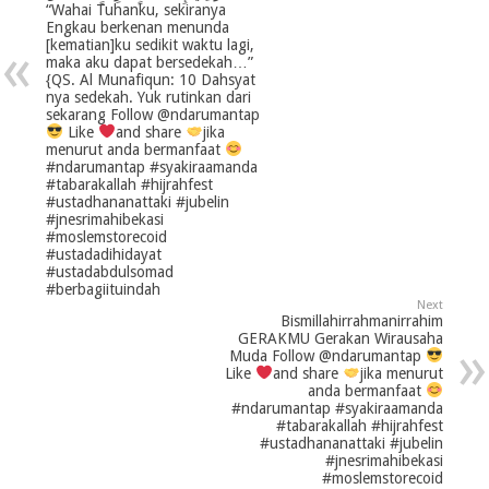
“Wahai Tuhanku, sekiranya
Engkau berkenan menunda
[kematian]ku sedikit waktu lagi,
maka aku dapat bersedekah…”
{QS. Al Munafiqun: 10 Dahsyat
nya sedekah. Yuk rutinkan dari
sekarang Follow @ndarumantap
Like
and share
jika
menurut anda bermanfaat
#ndarumantap #syakiraamanda
#tabarakallah #hijrahfest
#ustadhananattaki #jubelin
#jnesrimahibekasi
#moslemstorecoid
#ustadadihidayat
#ustadabdulsomad
#berbagiituindah
Next
Bismillahirrahmanirrahim
GERAKMU Gerakan Wirausaha
Muda Follow @ndarumantap
Like
and share
jika menurut
anda bermanfaat
#ndarumantap #syakiraamanda
#tabarakallah #hijrahfest
#ustadhananattaki #jubelin
#jnesrimahibekasi
#moslemstorecoid