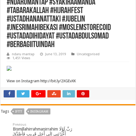
#ndarumantap #syakiraamanda
#tabarakallah #hijrahfest
#ustadhananattaki #jubelin
#jnesrimahibekasi #moslemstorecoid
#ustadadihidayat #ustadabdulsomad
#berbagiituindah
ndaru mantap
June 13, 2019
Uncategorised
1,451 Views
View on Instagram http://bit.ly/2XGEvXK
Tags
IFTTT
INSTAGRAM
Previous
Bismillahirrahmanirrahim رَبِّ لَوْلَا
أَخَّرْتَنِي إِلَى أَجَلٍ قَرِيبٍ فَأَصَّدَّقَ