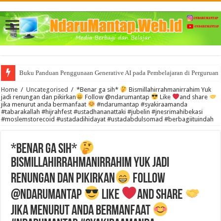
Buku Panduan Penggunaan Generative AI pada Pembelajaran di Perguruan 
Home
/
Uncategorised
/
*Benar ga sih*
Bismillahirrahmanirrahim Yuk
jadi renungan dan pikirkan
Follow @ndarumantap
Like
and share
jika menurut anda bermanfaat
#ndarumantap #syakiraamanda
#tabarakallah #hijrahfest #ustadhananattaki #jubelin #jnesrimahibekasi
#moslemstorecoid #ustadadihidayat #ustadabdulsomad #berbagiituindah
*Benar ga sih*
Bismillahirrahmanirrahim Yuk jadi
renungan dan pikirkan
Follow
@ndarumantap
Like
and share
jika menurut anda bermanfaat