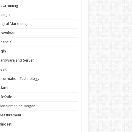
ata mining
Design
igital Marketing
Download
inancial
iqih
ardware and Server
ealth
nformation Technology
slami
ifeSytle
Manajemen Keuangan
Measurement
indset