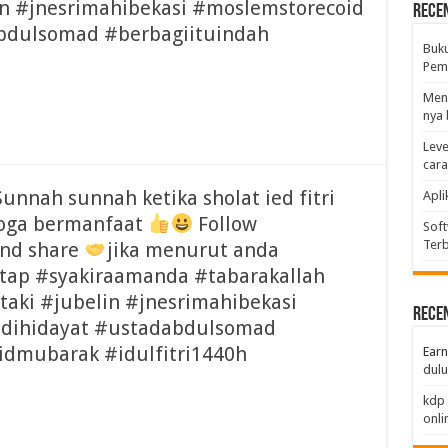
n #jnesrimahibekasi #moslemstorecoid
Rece
bdulsomad #berbagiituindah
Buk
Pemb
Men
nya 
Leve
car
unnah sunnah ketika sholat ied fitri
Apli
moga bermanfaat
Follow
Soft
Terb
nd share
jika menurut anda
ap #syakiraamanda #tabarakallah
taki #jubelin #jnesrimahibekasi
Rece
dihidayat #ustadabdulsomad
idmubarak #idulfitri1440h
Earn
dulu
kdp 
onli