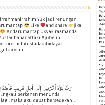
Po
Hara
Sept
Hara
irrahmanirrahim Yuk jadi renungan
Mel
nda
arumantap
Like
and share
jika
Hara
#ndarumantap #syakiraamanda
ber
 #ustadhananattaki #jubelin
Hara
Ras
mstorecoid #ustadadihidayat
nda
giituindah
Afir
Afir
dila
ini,
nda
Keya
Hidu
keya
nda
Abso
a Engkau berkenan menunda
Men
u lagi, maka aku dapat bersedekah…”
ses
nda