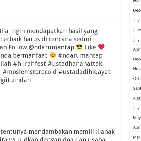
Febr
Dec
July
ila ingin mendapatkan hasil yang
June
terbaik harus di rencana sedini
July
pkan Follow @ndarumantap
Like
Apri
anda bermanfaat
#ndarumantap
Dec
lah #hijrahfest #ustadhananattaki
Nov
i #moslemstorecoid #ustadadihidayat
giituindah
Oct
Sep
Aug
July
May
Apri
a tentunya mendambakan memiliki anak
Mar
kita wujudkan dengan doa dan usaha