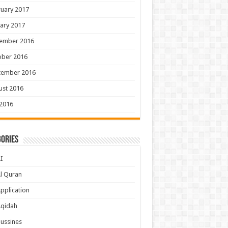
uary 2017
ary 2017
ember 2016
ober 2016
tember 2016
ust 2016
 2016
ories
I
l Quran
pplication
Aqidah
ussines