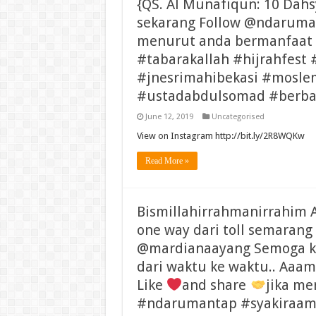
{QS. Al Munafiqun: 10 Dahs
sekarang Follow @ndarum
menurut anda bermanfaat
#tabarakallah #hijrahfest
#jnesrimahibekasi #mosle
#ustadabdulsomad #berba
June 12, 2019
Uncategorised
View on Instagram http://bit.ly/2R8WQKw
Read More »
Bismillahirrahmanirrahim A
one way dari toll semarang
@mardianaayang Semoga kua
dari waktu ke waktu.. Aaa
Like
and share
jika m
#ndarumantap #syakiraama