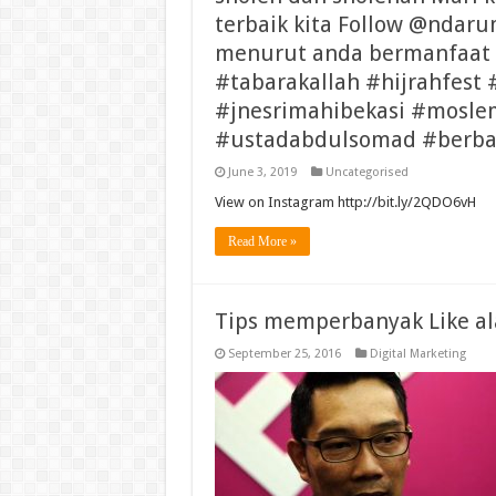
terbaik kita Follow @ndar
menurut anda bermanfaat
#tabarakallah #hijrahfest
#jnesrimahibekasi #mosle
#ustadabdulsomad #berba
June 3, 2019
Uncategorised
View on Instagram http://bit.ly/2QDO6vH
Read More »
Tips memperbanyak Like al
September 25, 2016
Digital Marketing