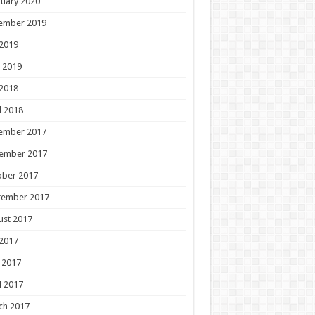
uary 2020
ember 2019
 2019
 2019
 2018
l 2018
ember 2017
ember 2017
ober 2017
tember 2017
ust 2017
 2017
 2017
l 2017
ch 2017