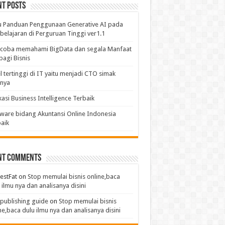
nt Posts
u Panduan Penggunaan Generative AI pada
elajaran di Perguruan Tinggi ver1.1
coba memahami BigData dan segala Manfaat
bagi Bisnis
l tertinggi di IT yaitu menjadi CTO simak
anya
kasi Business Intelligence Terbaik
ware bidang Akuntansi Online Indonesia
aik
nt Comments
estFat
on
Stop memulai bisnis online,baca
 ilmu nya dan analisanya disini
publishing guide
on
Stop memulai bisnis
ne,baca dulu ilmu nya dan analisanya disini