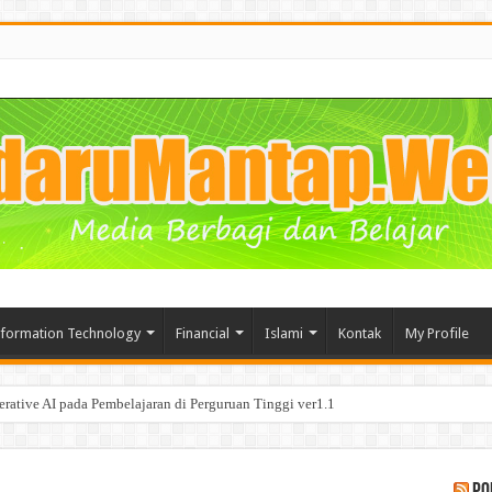
nformation Technology
Financial
Islami
Kontak
My Profile
segala Manfaat nya bagi Bisnis