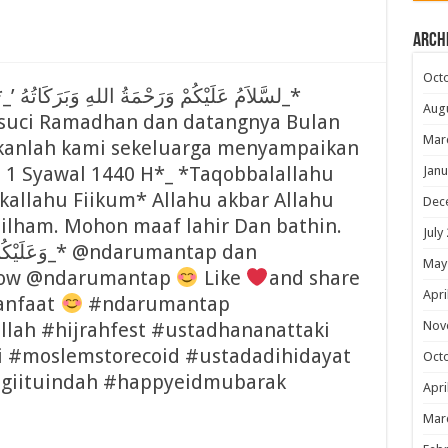
Arch
Oct
لسَّ_*
Aug
 suci Ramadhan dan datangnya Bulan
Mar
nkanlah kami sekeluarga menyampaikan
ri 1 Syawal 1440 H*_ *Taqobbalallahu
Janu
allahu Fiikum* Allahu akbar Allahu
Dec
hilham. Mohon maaf lahir Dan bathin.
July
May
low @ndarumantap
Like
and share
Apri
anfaat
#ndarumantap
lah #hijrahfest #ustadhananattaki
Nov
i #moslemstorecoid #ustadadihidayat
Oct
giituindah #happyeidmubarak
Apri
Mar