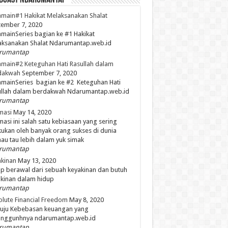
dCast NdaruMantap
main#1 Hakikat Melaksanakan Shalat
ember 7, 2020
mainSeries bagian ke #1 Hakikat
aksanakan Shalat Ndarumantap.web.id
rumantap
main#2 Keteguhan Hati Rasullah dalam
dakwah
September 7, 2020
mainSeries bagian ke #2 Keteguhan Hati
ullah dalam berdakwah Ndarumantap.web.id
rumantap
masi
May 14, 2020
masi ini salah satu kebiasaan yang sering
kukan oleh banyak orang sukses di dunia
mau tau lebih dalam yuk simak
rumantap
kinan
May 13, 2020
p berawal dari sebuah keyakinan dan butuh
kinan dalam hidup
rumantap
lute Financial Freedom
May 8, 2020
uju Kebebasan keuangan yang
unggunhnya ndarumantap.web.id
rumantap