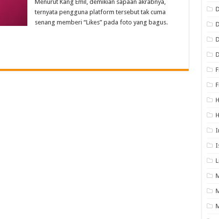
Menurut Kang Emil, demikian sapaan akrabnya,
D
ternyata pengguna platform tersebut tak cuma
senang memberi “Likes” pada foto yang bagus.
D
F
F
H
H
I
I
L
M