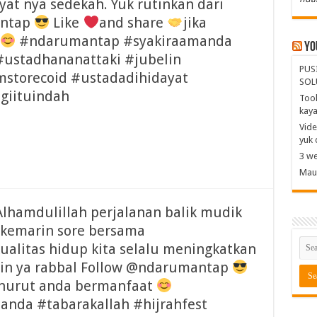
yat nya sedekah. Yuk rutinkan dari
antap
Like
and share
jika
#ndarumantap #syakiraamanda
Yo
 #ustadhananattaki #jubelin
PUS
mstorecoid #ustadadihidayat
SOL
giituindah
Tool
kay
Vide
yuk 
3 we
Mau 
lhamdulillah perjalanan balik mudik
 kemarin sore bersama
litas hidup kita selalu meningkatkan
min ya rabbal Follow @ndarumantap
enurut anda bermanfaat
nda #tabarakallah #hijrahfest