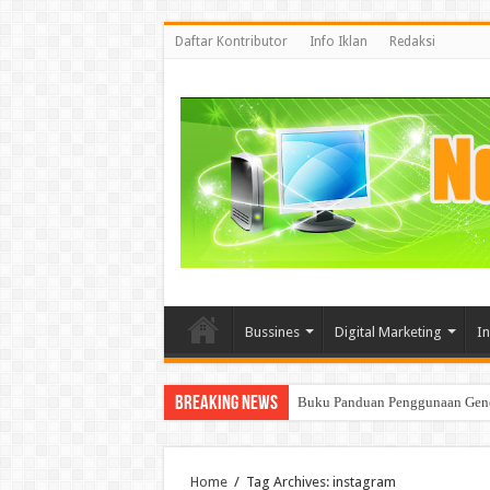
Daftar Kontributor
Info Iklan
Redaksi
Bussines
Digital Marketing
I
Breaking News
Mencoba memahami BigData dan 
Home
/
Tag Archives: instagram