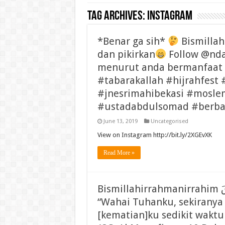
Tag Archives:
instagram
*Benar ga sih*
Bismillah
dan pikirkan
Follow @nd
menurut anda bermanfaat
#tabarakallah #hijrahfest
#jnesrimahibekasi #mosle
#ustadabdulsomad #berba
June 13, 2019
Uncategorised
View on Instagram http://bit.ly/2XGEvXK
Read More »
Bismillahirrahmanirrahim رَبِّ لَوْلَا أَخَّرْتَنِي إِلَى أَجَلٍ قَرِيبٍ فَأَصَّدَّقَ
“Wahai Tuhanku, sekirany
[kematian]ku sedikit wakt