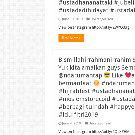
#ustadhananattaki #jubeli
#ustadadihidayat #ustada
June 10, 2019
Uncategorised
View on Instagram http://bit.ly/2WYO33g
Read More »
Bismillahirrahmanirrahim S
Yuk kita amalkan guys Se
@ndarumantap
Like
a
bermanfaat
#ndarumant
#hijrahfest #ustadhananat
#moslemstorecoid #ustada
#berbagiituindah #happye
#idulfitri2019
June 4, 2019
Uncategorised
View on Instagram http://bit.ly/2QLXZHM