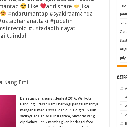
umantap
Like
and share
jika
Febr
#ndarumantap #syakiraamanda
Janu
 #ustadhananattaki #jubelin
Nov
mstorecoid #ustadadihidayat
Oct
giituindah
Sep
Aug
July
Categ
a Kang Emil
A
A
Dari atas panggung Ideafest 2016, Walikota
Bandung Ridwan Kamil berbagi pengalamannya
A
mengenai media sosial dan dunia digital. Salah
satunya adalah soal Instagram, platform yang
dipakainya untuk membagikan berbagai foto.
B