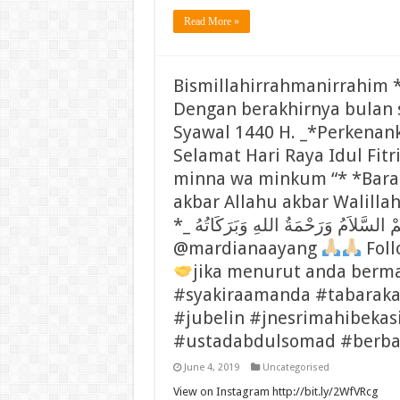
Read More »
Bismillahirrahmanirrahim *_’ لاَمُ عَلَيْكُمْ وَرَحْمَةُ اللهِ وَبَرَكَاتُهُ
Dengan berakhirnya bulan
Syawal 1440 H. _*Perkena
Selamat Hari Raya Idul Fit
minna wa minkum “* *Barak
akbar Allahu akbar Walilla
*_ وَعَلَيْكُمْ السَّلاَمُ وَرَحْمَةُ اللهِ وَبَرَكَاتُهُ_* @ndarumantap dan
@mardianaayang
Fol
jika menurut anda berm
#syakiraamanda #tabarakal
#jubelin #jnesrimahibekas
#ustadabdulsomad #berba
June 4, 2019
Uncategorised
View on Instagram http://bit.ly/2WfVRcg