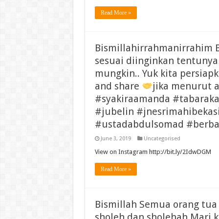
Read More »
Bismillahirrahmanirrahim B
sesuai diinginkan tentunya 
mungkin.. Yuk kita persia
and share
jika menurut 
#syakiraamanda #tabarakal
#jubelin #jnesrimahibekas
#ustadabdulsomad #berba
June 3, 2019
Uncategorised
View on Instagram http://bit.ly/2IdwDGM
Read More »
Bismillah Semua orang tu
sholeh dan sholehah Mari 