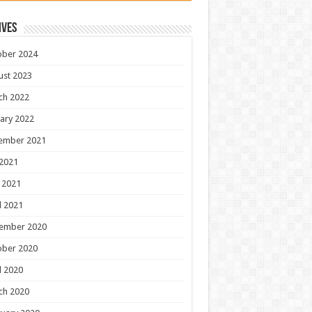
ives
ober 2024
ust 2023
ch 2022
ary 2022
ember 2021
 2021
 2021
l 2021
ember 2020
ober 2020
l 2020
ch 2020