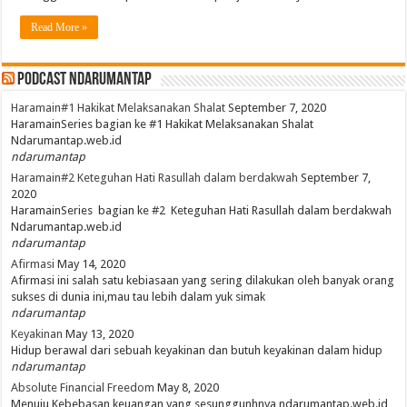
Read More »
PodCast NdaruMantap
Haramain#1 Hakikat Melaksanakan Shalat
September 7, 2020
HaramainSeries bagian ke #1 Hakikat Melaksanakan Shalat
Ndarumantap.web.id
ndarumantap
Haramain#2 Keteguhan Hati Rasullah dalam berdakwah
September 7,
2020
HaramainSeries bagian ke #2 Keteguhan Hati Rasullah dalam berdakwah
Ndarumantap.web.id
ndarumantap
Afirmasi
May 14, 2020
Afirmasi ini salah satu kebiasaan yang sering dilakukan oleh banyak orang
sukses di dunia ini,mau tau lebih dalam yuk simak
ndarumantap
Keyakinan
May 13, 2020
Hidup berawal dari sebuah keyakinan dan butuh keyakinan dalam hidup
ndarumantap
Absolute Financial Freedom
May 8, 2020
Menuju Kebebasan keuangan yang sesunggunhnya ndarumantap.web.id