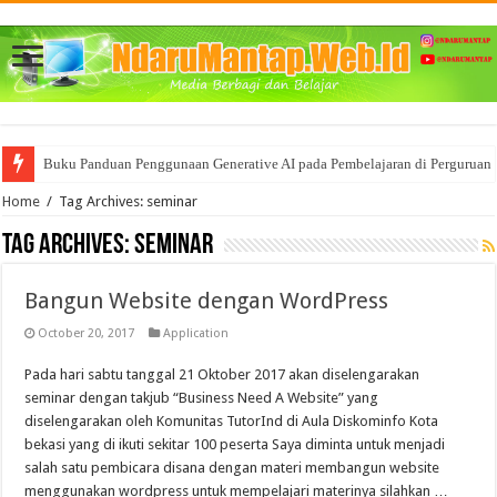
Buku Panduan Penggunaan Generative AI pada Pembelajaran di Perguruan 
Mencoba memahami BigData dan segala Manfaat nya bagi Bisnis
Home
/
Tag Archives: seminar
Tag Archives:
seminar
Bangun Website dengan WordPress
October 20, 2017
Application
Pada hari sabtu tanggal 21 Oktober 2017 akan diselengarakan
seminar dengan takjub “Business Need A Website” yang
diselengarakan oleh Komunitas TutorInd di Aula Diskominfo Kota
bekasi yang di ikuti sekitar 100 peserta Saya diminta untuk menjadi
salah satu pembicara disana dengan materi membangun website
menggunakan wordpress untuk mempelajari materinya silahkan …