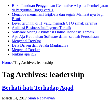
Buku Panduan Penggunaan Generative AI pada Pembelajaran
di Perguruan Tinggi ver1.1
Mencoba memahami BigData dan segala Manfaat nya bagi
Bisnis
Level tertinggi di IT yaitu menjadi CTO simak caranya
Aplikasi Business Intelligence Terbaik
Software bidang Akuntansi Online Indonesia Terbaik
Apa Aja Kebutuhan Software dalam sebuah Perusahaan
Mengenal DevOps
Data Driven dan Segala Manfaatnya
Mengenal Docker
Jenkins apa itu?
Home
/
Tag Archives: leadership
Tag Archives:
leadership
Berhati-hati Terhadap Aqad
March 14, 2017
Sirah Nabawiyah