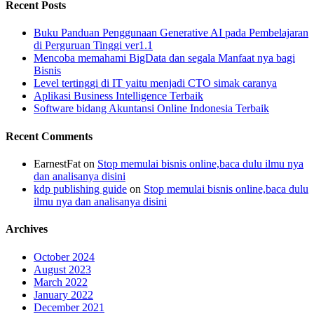
Recent Posts
Buku Panduan Penggunaan Generative AI pada Pembelajaran
di Perguruan Tinggi ver1.1
Mencoba memahami BigData dan segala Manfaat nya bagi
Bisnis
Level tertinggi di IT yaitu menjadi CTO simak caranya
Aplikasi Business Intelligence Terbaik
Software bidang Akuntansi Online Indonesia Terbaik
Recent Comments
EarnestFat
on
Stop memulai bisnis online,baca dulu ilmu nya
dan analisanya disini
kdp publishing guide
on
Stop memulai bisnis online,baca dulu
ilmu nya dan analisanya disini
Archives
October 2024
August 2023
March 2022
January 2022
December 2021