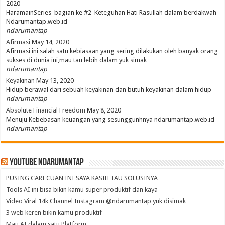
2020
HaramainSeries bagian ke #2 Keteguhan Hati Rasullah dalam berdakwah
Ndarumantap.web.id
ndarumantap
Afirmasi
May 14, 2020
Afirmasi ini salah satu kebiasaan yang sering dilakukan oleh banyak orang
sukses di dunia ini,mau tau lebih dalam yuk simak
ndarumantap
Keyakinan
May 13, 2020
Hidup berawal dari sebuah keyakinan dan butuh keyakinan dalam hidup
ndarumantap
Absolute Financial Freedom
May 8, 2020
Menuju Kebebasan keuangan yang sesunggunhnya ndarumantap.web.id
ndarumantap
Youtube NdaruMantap
PUSING CARI CUAN INI SAYA KASIH TAU SOLUSINYA
Tools AI ini bisa bikin kamu super produktif dan kaya
Video Viral 14k Channel Instagram @ndarumantap yuk disimak
3 web keren bikin kamu produktif
Mau AI dalam satu Platform