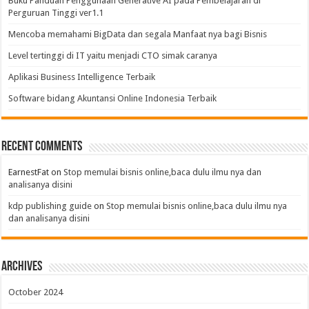
Buku Panduan Penggunaan Generative AI pada Pembelajaran di
Perguruan Tinggi ver1.1
Mencoba memahami BigData dan segala Manfaat nya bagi Bisnis
Level tertinggi di IT yaitu menjadi CTO simak caranya
Aplikasi Business Intelligence Terbaik
Software bidang Akuntansi Online Indonesia Terbaik
Recent Comments
EarnestFat
on
Stop memulai bisnis online,baca dulu ilmu nya dan
analisanya disini
kdp publishing guide
on
Stop memulai bisnis online,baca dulu ilmu nya
dan analisanya disini
Archives
October 2024