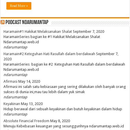
Read More »
PodCast NdaruMantap
Haramain#1 Hakikat Melaksanakan Shalat
September 7, 2020
HaramainSeries bagian ke #1 Hakikat Melaksanakan Shalat
Ndarumantap.web.id
ndarumantap
Haramain#2 Keteguhan Hati Rasullah dalam berdakwah
September 7,
2020
HaramainSeries bagian ke #2 Keteguhan Hati Rasullah dalam berdakwah
Ndarumantap.web.id
ndarumantap
Afirmasi
May 14, 2020
Afirmasi ini salah satu kebiasaan yang sering dilakukan oleh banyak orang
sukses di dunia ini,mau tau lebih dalam yuk simak
ndarumantap
Keyakinan
May 13, 2020
Hidup berawal dari sebuah keyakinan dan butuh keyakinan dalam hidup
ndarumantap
Absolute Financial Freedom
May 8, 2020
Menuju Kebebasan keuangan yang sesunggunhnya ndarumantap.web.id