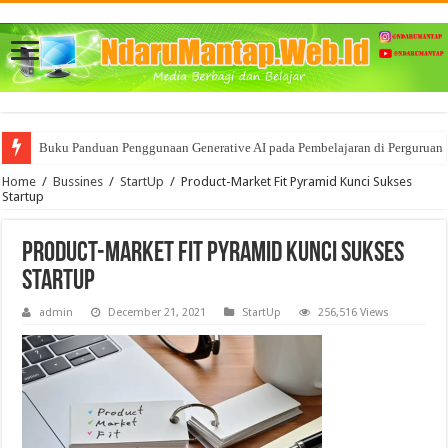
Buku Panduan Penggunaan Generative AI pada Pembelajaran di Perguruan 
Mencoba memahami BigData dan segala Manfaat nya bagi Bisnis
Home
/
Bussines
/
StartUp
/
Product-Market Fit Pyramid Kunci Sukses
Startup
Product-Market Fit Pyramid Kunci Sukses
Startup
admin
December 21, 2021
StartUp
256,516 Views