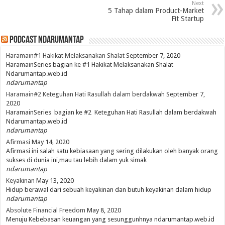
Next
5 Tahap dalam Product-Market
Fit Startup
PodCast NdaruMantap
Haramain#1 Hakikat Melaksanakan Shalat
September 7, 2020
HaramainSeries bagian ke #1 Hakikat Melaksanakan Shalat
Ndarumantap.web.id
ndarumantap
Haramain#2 Keteguhan Hati Rasullah dalam berdakwah
September 7,
2020
HaramainSeries bagian ke #2 Keteguhan Hati Rasullah dalam berdakwah
Ndarumantap.web.id
ndarumantap
Afirmasi
May 14, 2020
Afirmasi ini salah satu kebiasaan yang sering dilakukan oleh banyak orang
sukses di dunia ini,mau tau lebih dalam yuk simak
ndarumantap
Keyakinan
May 13, 2020
Hidup berawal dari sebuah keyakinan dan butuh keyakinan dalam hidup
ndarumantap
Absolute Financial Freedom
May 8, 2020
Menuju Kebebasan keuangan yang sesunggunhnya ndarumantap.web.id