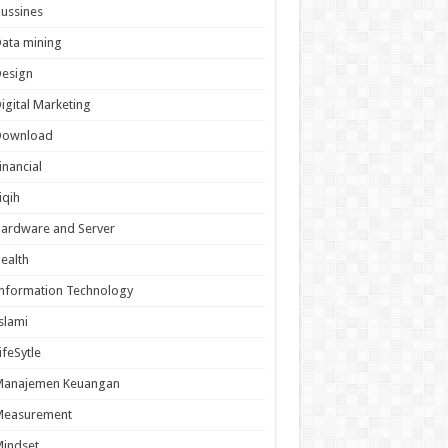
ussines
ata mining
Design
igital Marketing
Download
inancial
iqih
ardware and Server
ealth
nformation Technology
slami
ifeSytle
Manajemen Keuangan
Measurement
indset