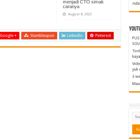
menjadi CTO simak
nda
caranya
August 8, 2023
Yout
Google +
Stumbleupon
LinkedIn
Pinterest
PUS
SOL
Tool
kay
Vide
yuk 
3 we
Mau 