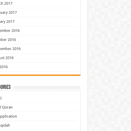
ch 2017
uary 2017
ary 2017
ember 2016
ober 2016
tember 2016
ust 2016
 2016
ories
I
l Quran
pplication
Aqidah