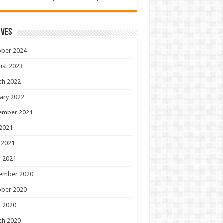
ives
ober 2024
ust 2023
ch 2022
ary 2022
ember 2021
 2021
 2021
l 2021
ember 2020
ober 2020
l 2020
ch 2020