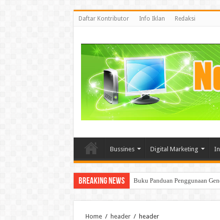
Daftar Kontributor
Info Iklan
Redaksi
Bussines
Digital Marketing
I
Breaking News
Mencoba memahami BigData dan 
Home
/
header
/
header