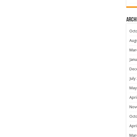
Arch
Oct
Aug
Mar
Janu
Dec
July
May
Apri
Nov
Oct
Apri
Mar