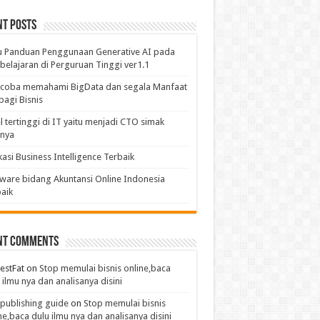
nt Posts
u Panduan Penggunaan Generative AI pada
elajaran di Perguruan Tinggi ver1.1
coba memahami BigData dan segala Manfaat
bagi Bisnis
l tertinggi di IT yaitu menjadi CTO simak
anya
kasi Business Intelligence Terbaik
ware bidang Akuntansi Online Indonesia
aik
nt Comments
estFat
on
Stop memulai bisnis online,baca
 ilmu nya dan analisanya disini
publishing guide
on
Stop memulai bisnis
ne,baca dulu ilmu nya dan analisanya disini