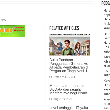
PodC
Hara
Sept
Hara
Views
Mel
Related Articles
nda
Hara
ber
Hara
Ras
nda
Afir
Buku Panduan
Afir
Penggunaan Generative
dila
AI pada Pembelajaran di
ini,
Perguruan Tinggi ver1.1
nda
October 13, 2024
Keya
Hidu
Mencoba memahami
BigData dan segala
keya
Manfaat nya bagi Bisnis
nda
August 9, 2023
Abso
Men
Level tertinggi di IT yaitu
ses