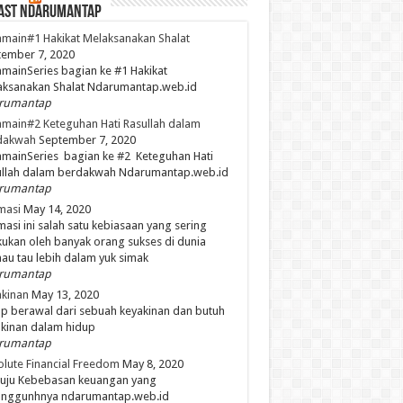
ast NdaruMantap
main#1 Hakikat Melaksanakan Shalat
ember 7, 2020
mainSeries bagian ke #1 Hakikat
aksanakan Shalat Ndarumantap.web.id
rumantap
main#2 Keteguhan Hati Rasullah dalam
dakwah
September 7, 2020
mainSeries bagian ke #2 Keteguhan Hati
ullah dalam berdakwah Ndarumantap.web.id
rumantap
masi
May 14, 2020
masi ini salah satu kebiasaan yang sering
kukan oleh banyak orang sukses di dunia
mau tau lebih dalam yuk simak
rumantap
kinan
May 13, 2020
p berawal dari sebuah keyakinan dan butuh
kinan dalam hidup
rumantap
lute Financial Freedom
May 8, 2020
uju Kebebasan keuangan yang
unggunhnya ndarumantap.web.id