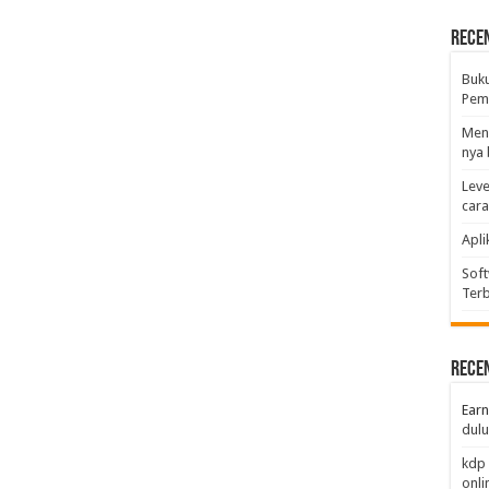
Rece
Buk
Pemb
Men
nya 
Leve
car
Apli
Soft
Terb
Rece
Earn
dulu
kdp 
onli