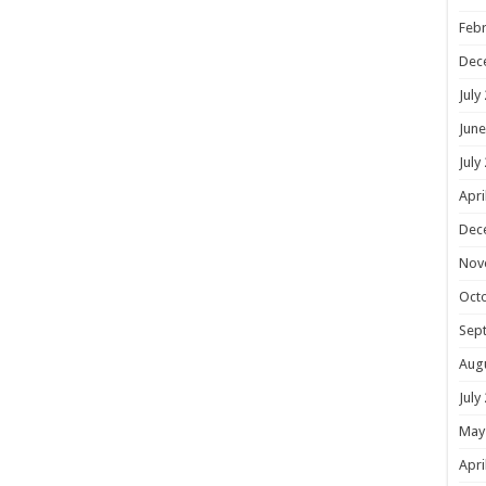
Febr
Dec
July
June
July
Apri
Dec
Nov
Oct
Sep
Aug
July
May
Apri