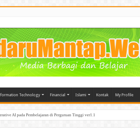
nformation Technology
Financial
Islami
Kontak
My Profile
segala Manfaat nya bagi Bisnis