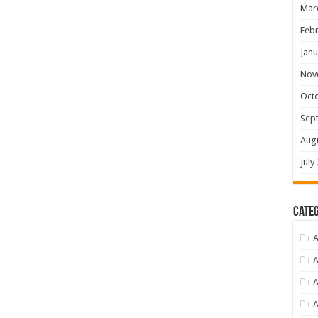
Mar
Febr
Janu
Nov
Oct
Sep
Aug
July
Categ
A
A
A