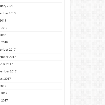
uary 2020
ember 2019
 2019
 2019
 2018
l 2018
ember 2017
ember 2017
ober 2017
tember 2017
ust 2017
 2017
 2017
l 2017