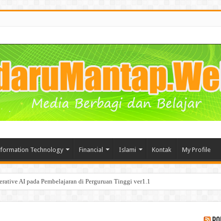
nformation Technology
Financial
Islami
Kontak
My Profile
segala Manfaat nya bagi Bisnis