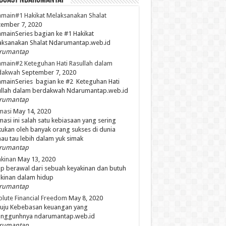
dCast NdaruMantap
main#1 Hakikat Melaksanakan Shalat
ember 7, 2020
mainSeries bagian ke #1 Hakikat
aksanakan Shalat Ndarumantap.web.id
rumantap
main#2 Keteguhan Hati Rasullah dalam
dakwah
September 7, 2020
mainSeries bagian ke #2 Keteguhan Hati
ullah dalam berdakwah Ndarumantap.web.id
rumantap
masi
May 14, 2020
masi ini salah satu kebiasaan yang sering
kukan oleh banyak orang sukses di dunia
mau tau lebih dalam yuk simak
rumantap
kinan
May 13, 2020
p berawal dari sebuah keyakinan dan butuh
kinan dalam hidup
rumantap
lute Financial Freedom
May 8, 2020
uju Kebebasan keuangan yang
unggunhnya ndarumantap.web.id
rumantap