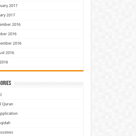
uary 2017
ary 2017
ember 2016
ober 2016
tember 2016
ust 2016
 2016
ories
I
l Quran
pplication
Aqidah
ussines