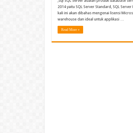
,sql SQL Server adalah produk database serv
2014 yaitu SQL Server Standard, SQL Server B
kali ini akan dibahas mengenai lisensi Micro
warehouse dan ideal untuk applikasi …
Read More »