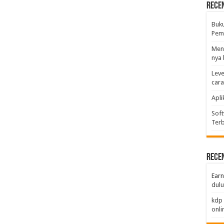
Rece
Buk
Pemb
Men
nya 
Leve
car
Apli
Soft
Terb
Rece
Earn
dulu
kdp 
onli