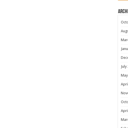
Arch
Oct
Aug
Mar
Janu
Dec
July
May
Apri
Nov
Oct
Apri
Mar