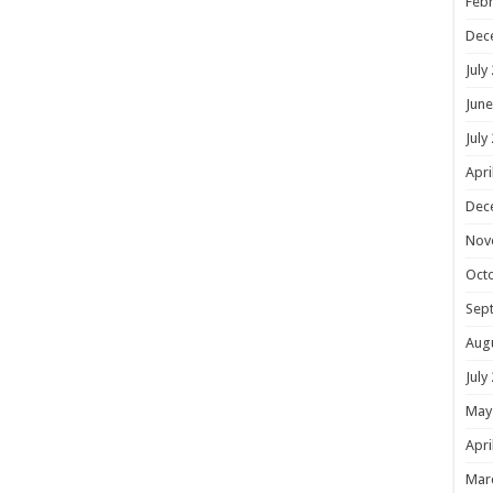
Febr
Dec
July
June
July
Apri
Dec
Nov
Oct
Sep
Aug
July
May
Apri
Mar