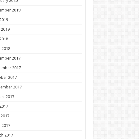
uary 2020
ember 2019
 2019
 2019
 2018
l 2018
ember 2017
ember 2017
ober 2017
tember 2017
ust 2017
 2017
 2017
l 2017
ch 2017