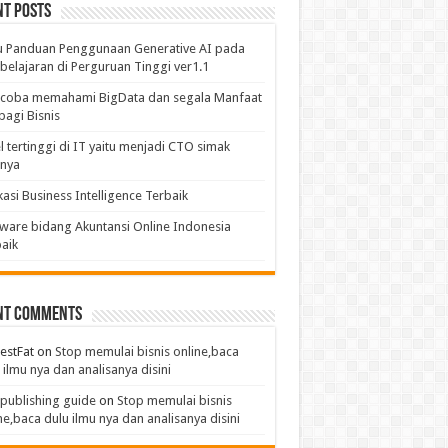
nt Posts
u Panduan Penggunaan Generative AI pada
elajaran di Perguruan Tinggi ver1.1
coba memahami BigData dan segala Manfaat
bagi Bisnis
l tertinggi di IT yaitu menjadi CTO simak
anya
kasi Business Intelligence Terbaik
ware bidang Akuntansi Online Indonesia
aik
nt Comments
estFat
on
Stop memulai bisnis online,baca
 ilmu nya dan analisanya disini
publishing guide
on
Stop memulai bisnis
ne,baca dulu ilmu nya dan analisanya disini