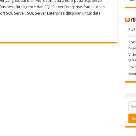
er yang dibuat oleh Microsoft, ada 2 edisi pada SQL Server
usiness Intelligence dan SQL Server Enterprise. Pada tulisan
soft SQL Server. SQL Server Enterprise ditujukan untuk data
Yo
PUS
SOL
Tool
kay
Vide
yuk 
3 we
Mau 