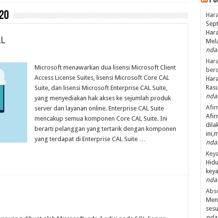
Po
20
Hara
Sept
Hara
AL
Mel
nda
Hara
Microsoft menawarkan dua lisensi Microsoft Client
ber
Access License Suites, lisensi Microsoft Core CAL
Hara
Ras
Suite, dan lisensi Microsoft Enterprise CAL Suite,
nda
yang menyediakan hak akses ke sejumlah produk
Afir
server dan layanan online. Enterprise CAL Suite
Afir
mencakup semua komponen Core CAL Suite. Ini
dila
berarti pelanggan yang tertarik dengan komponen
ini,
yang terdapat di Enterprise CAL Suite …
nda
Keya
Hidu
keya
nda
Abso
Men
ses
nda