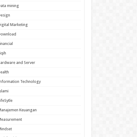
ata mining
Design
igital Marketing
Download
inancial
iqih
ardware and Server
ealth
nformation Technology
slami
ifeSytle
Manajemen Keuangan
Measurement
indset