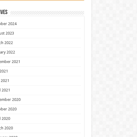
ives
ober 2024
ust 2023
ch 2022
ary 2022
ember 2021
 2021
 2021
l 2021
ember 2020
ober 2020
l 2020
ch 2020