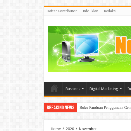
Daftar Kontributor
Info Iklan
Redaksi
Bussines
Digital Marketing
I
Breaking News
Mencoba memahami BigData dan 
Home
/
2020
/
November