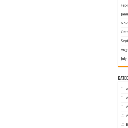
Febr
Janu
Nov
Oct
Sep
Aug
July
Categ
A
A
A
B