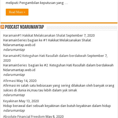
meliputi: Pengambilan keputusan yang …
Read More »
PodCast NdaruMantap
Haramain#1 Hakikat Melaksanakan Shalat
September 7, 2020
HaramainSeries bagian ke #1 Hakikat Melaksanakan Shalat
Ndarumantap.web.id
ndarumantap
Haramain#2 Keteguhan Hati Rasullah dalam berdakwah
September 7,
2020
HaramainSeries bagian ke #2 Keteguhan Hati Rasullah dalam berdakwah
Ndarumantap.web.id
ndarumantap
Afirmasi
May 14, 2020
Afirmasi ini salah satu kebiasaan yang sering dilakukan oleh banyak orang
sukses di dunia ini,mau tau lebih dalam yuk simak
ndarumantap
Keyakinan
May 13, 2020
Hidup berawal dari sebuah keyakinan dan butuh keyakinan dalam hidup
ndarumantap
Absolute Financial Freedom
May 8, 2020