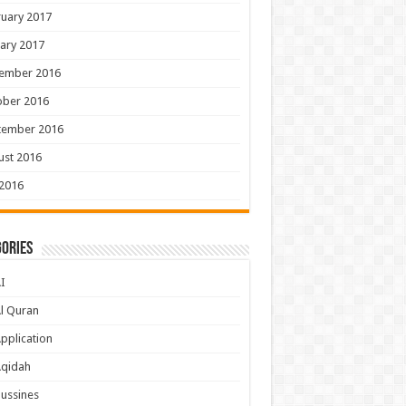
uary 2017
ary 2017
ember 2016
ober 2016
tember 2016
ust 2016
 2016
ories
I
l Quran
pplication
Aqidah
ussines