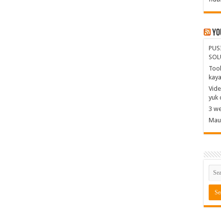
Yo
PUS
SOL
Tool
kay
Vide
yuk 
3 we
Mau 