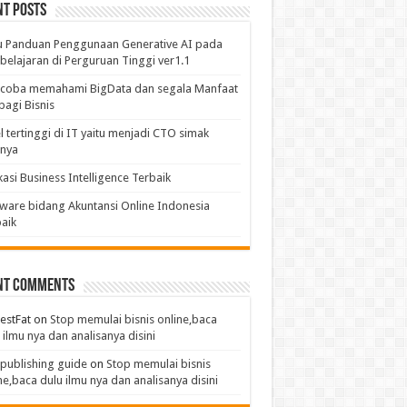
nt Posts
u Panduan Penggunaan Generative AI pada
elajaran di Perguruan Tinggi ver1.1
coba memahami BigData dan segala Manfaat
bagi Bisnis
l tertinggi di IT yaitu menjadi CTO simak
anya
kasi Business Intelligence Terbaik
ware bidang Akuntansi Online Indonesia
aik
nt Comments
estFat
on
Stop memulai bisnis online,baca
 ilmu nya dan analisanya disini
publishing guide
on
Stop memulai bisnis
ne,baca dulu ilmu nya dan analisanya disini