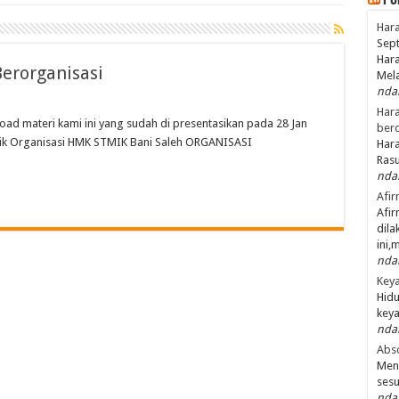
Po
Hara
Sept
Hara
Berorganisasi
Mel
nda
Hara
oad materi kami ini yang sudah di presentasikan pada 28 Jan
ber
nik Organisasi HMK STMIK Bani Saleh ORGANISASI
Hara
Ras
nda
Afir
Afir
dila
ini,
nda
Keya
Hidu
keya
nda
Abso
Men
ses
nda