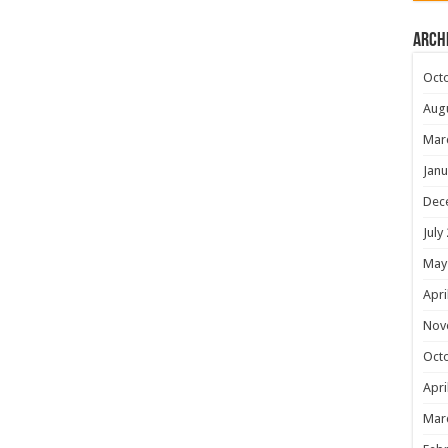
Arch
Oct
Aug
Mar
Janu
Dec
July
May
Apri
Nov
Oct
Apri
Mar