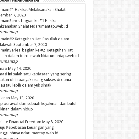
dCast NdaruMantap
main#1 Hakikat Melaksanakan Shalat
ember 7, 2020
mainSeries bagian ke #1 Hakikat
aksanakan Shalat Ndarumantap.web.id
rumantap
main#2 Keteguhan Hati Rasullah dalam
dakwah
September 7, 2020
mainSeries bagian ke #2 Keteguhan Hati
ullah dalam berdakwah Ndarumantap.web.id
rumantap
masi
May 14, 2020
masi ini salah satu kebiasaan yang sering
kukan oleh banyak orang sukses di dunia
mau tau lebih dalam yuk simak
rumantap
kinan
May 13, 2020
p berawal dari sebuah keyakinan dan butuh
kinan dalam hidup
rumantap
lute Financial Freedom
May 8, 2020
uju Kebebasan keuangan yang
unggunhnya ndarumantap.web.id
rumantap