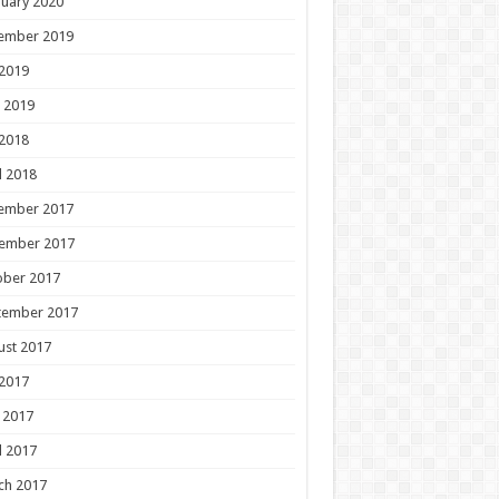
uary 2020
ember 2019
 2019
 2019
 2018
l 2018
ember 2017
ember 2017
ober 2017
tember 2017
ust 2017
 2017
 2017
l 2017
ch 2017