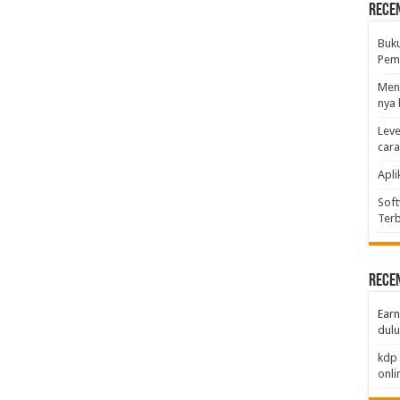
Rece
Buk
Pemb
Men
nya 
Leve
car
Apli
Soft
Terb
Rece
Earn
dulu
kdp 
onli