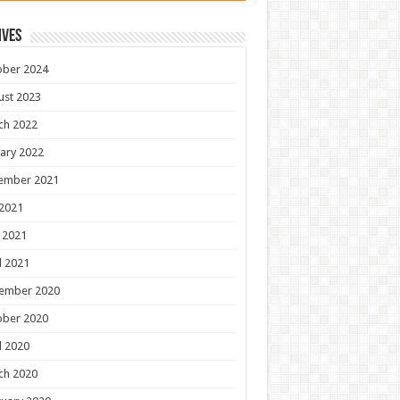
ives
ober 2024
ust 2023
ch 2022
ary 2022
ember 2021
 2021
 2021
l 2021
ember 2020
ober 2020
l 2020
ch 2020