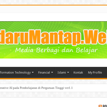
nformation Technology
Financial
Islami
Kontak
My Profile
tive AI pada Pembelajaran di Perguruan Tinggi ver1.1
segala Manfaat nya bagi Bisnis