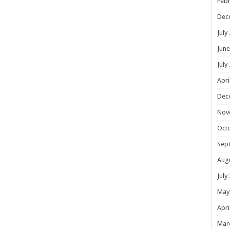
Febr
Dec
July
June
July
Apri
Dec
Nov
Oct
Sep
Aug
July
May
Apri
Mar