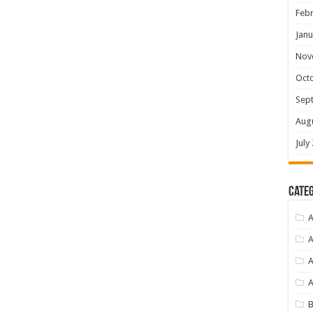
Febr
Janu
Nov
Oct
Sep
Aug
July
Categ
A
A
A
B