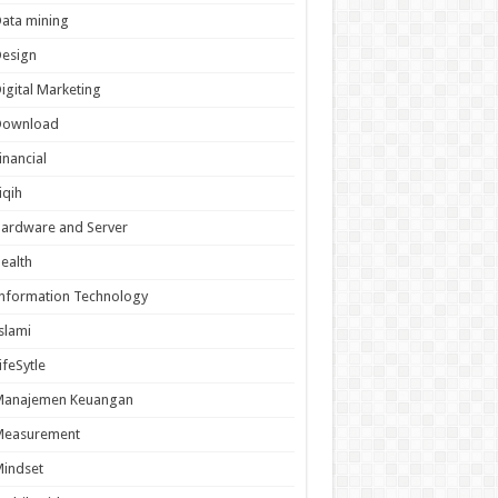
ata mining
Design
igital Marketing
Download
inancial
iqih
ardware and Server
ealth
nformation Technology
slami
ifeSytle
Manajemen Keuangan
Measurement
indset