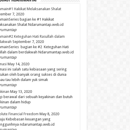
dCast NdaruMantap
main#1 Hakikat Melaksanakan Shalat
ember 7, 2020
mainSeries bagian ke #1 Hakikat
aksanakan Shalat Ndarumantap.web.id
rumantap
main#2 Keteguhan Hati Rasullah dalam
dakwah
September 7, 2020
mainSeries bagian ke #2 Keteguhan Hati
ullah dalam berdakwah Ndarumantap.web.id
rumantap
masi
May 14, 2020
masi ini salah satu kebiasaan yang sering
kukan oleh banyak orang sukses di dunia
mau tau lebih dalam yuk simak
rumantap
kinan
May 13, 2020
p berawal dari sebuah keyakinan dan butuh
kinan dalam hidup
rumantap
lute Financial Freedom
May 8, 2020
uju Kebebasan keuangan yang
unggunhnya ndarumantap.web.id
rumantap