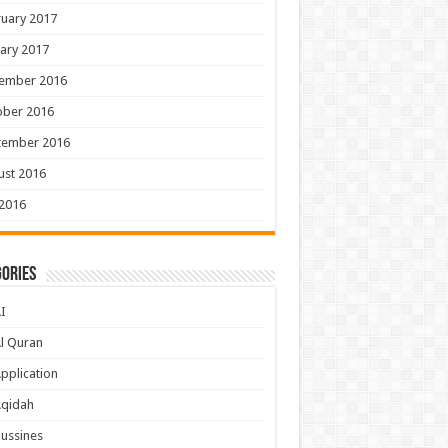
uary 2017
ary 2017
ember 2016
ober 2016
tember 2016
ust 2016
 2016
ories
I
l Quran
pplication
Aqidah
ussines