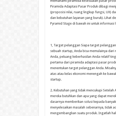
memahami piramida kesesuaian pasar produ
Piramida Adaptasi Pasar Produk dibagi men
(proposisi nilai, ruang lingkup fungsi, UX) 
dan kebutuhan layanan yang buruk). Lihat des
Pyramid Stage di bawah ini untuk informasi le
1, Target pelanggan Siapa target pelanggan
sebuah startup, Anda bisa memulainya dari
Anda, peluang keberhasilan Anda relatif tin
pertama dari piramida adaptasi pasar produ
menentukan target pelanggan Anda. Misalny
atas atau kelas ekonomi menengah ke bawah
startup.
2. Kebutuhan yang tidak mencukupi Setelah 
mereka butuhkan dan apa yang dapat merek
dasarnya memberikan solusi kepada banyak
menyelesaikan masalah sebenarnya, tidak ad
mengembangkan suatu produk. Ingatlah hal