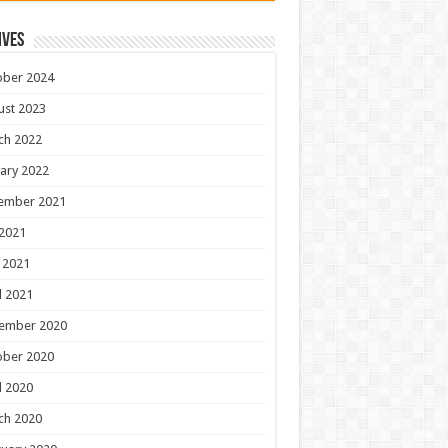
ives
ober 2024
ust 2023
ch 2022
ary 2022
ember 2021
 2021
 2021
l 2021
ember 2020
ober 2020
l 2020
ch 2020