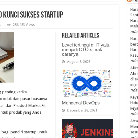
Po
Hara
 Kunci Sukses Startup
Sept
Hara
p
256,483 Views
Mel
nda
Related Articles
Hara
ber
Level tertinggi di IT yaitu
menjadi CTO simak
Hara
caranya
Ras
nda
August 8, 2023
Afir
Afir
dila
ini,
nda
 penting ketika
Keya
roduk dan pasar biasanya
Mengenal DevOps
Hidu
an dari Product Market Fit
keya
December 28, 2021
untuk produk yang Anda
nda
Abso
Men
bagi pendiri startup untuk
ses
nda