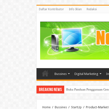
Daftar Kontributor
Info Iklan
Redaksi
Bussines
Digital Marketing
I
Breaking News
Buku Panduan Penggunaan Genera
Mencoba memahami BigData dan 
Home
/
Bussines
/
StartUp
/
Product-Market F