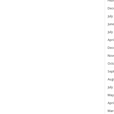
Febr
Dec
July
June
July
Apri
Dec
Nov
Oct
Sep
Aug
July
May
Apri
Mar