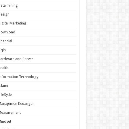
ata mining
Design
igital Marketing
Download
inancial
iqih
ardware and Server
ealth
nformation Technology
slami
ifeSytle
Manajemen Keuangan
Measurement
indset