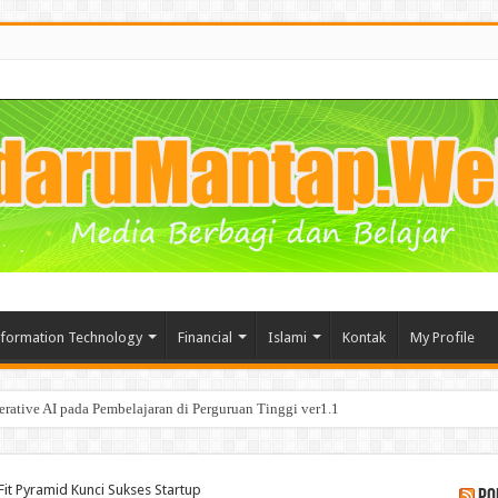
nformation Technology
Financial
Islami
Kontak
My Profile
tive AI pada Pembelajaran di Perguruan Tinggi ver1.1
segala Manfaat nya bagi Bisnis
it Pyramid Kunci Sukses Startup