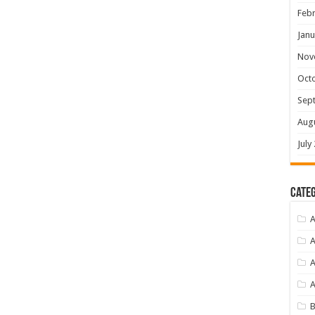
Febr
Janu
Nov
Oct
Sep
Aug
July
Categ
A
A
A
B