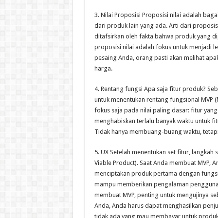
3. Nilai Proposisi Proposisi nilai adalah
dari produk lain yang ada. Arti dari proposis
ditafsirkan oleh fakta bahwa produk yang d
proposisi nilai adalah fokus untuk menjadi 
pesaing Anda, orang pasti akan melihat a
harga.
4. Rentang fungsi Apa saja fitur produk?
untuk menentukan rentang fungsional MVP (M
fokus saja pada nilai paling dasar: fitur y
menghabiskan terlalu banyak waktu untuk fi
Tidak hanya membuang-buang waktu, tetapi
5. UX Setelah menentukan set fitur, langkah
Viable Product). Saat Anda membuat MVP, Anda
menciptakan produk pertama dengan fungsion
mampu memberikan pengalaman pengguna yan
membuat MVP, penting untuk mengujinya seb
Anda, Anda harus dapat menghasilkan penjual
tidak ada yang mau membayar untuk produk