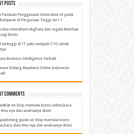
nt Posts
u Panduan Penggunaan Generative AI pada
elajaran di Perguruan Tinggi ver1.1
coba memahami BigData dan segala Manfaat
bagi Bisnis
l tertinggi di IT yaitu menjadi CTO simak
anya
kasi Business Intelligence Terbaik
ware bidang Akuntansi Online Indonesia
aik
nt Comments
estFat
on
Stop memulai bisnis online,baca
 ilmu nya dan analisanya disini
publishing guide
on
Stop memulai bisnis
ne,baca dulu ilmu nya dan analisanya disini