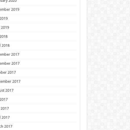
uary 2020
ember 2019
 2019
 2019
 2018
l 2018
ember 2017
ember 2017
ober 2017
tember 2017
ust 2017
 2017
 2017
l 2017
ch 2017