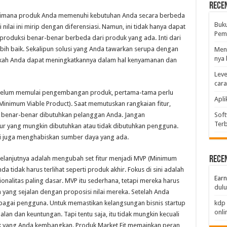
Rece
 bagaimana produk Anda memenuhi kebutuhan Anda secara berbeda
Buk
i nilai ini mirip dengan diferensiasi. Namun, ini tidak hanya dapat
Pemb
iproduksi benar-benar berbeda dari produk yang ada. Inti dari
lebih baik. Sekalipun solusi yang Anda tawarkan serupa dengan
Men
nya 
pakah Anda dapat meningkatkannya dalam hal kenyamanan dan
Leve
car
 Sebelum memulai pengembangan produk, pertama-tama perlu
Apli
inimum Viable Product). Saat memutuskan rangkaian fitur,
ang benar-benar dibutuhkan pelanggan Anda. Jangan
Soft
Terb
tur yang mungkin dibutuhkan atau tidak dibutuhkan pengguna.
 juga menghabiskan sumber daya yang ada.
 selanjutnya adalah mengubah set fitur menjadi MVP (Minimum
Rece
 tidak harus terlihat seperti produk akhir. Fokus di sini adalah
Earn
alitas paling dasar. MVP itu sederhana, tetapi mereka harus
dulu
g sejalan dengan proposisi nilai mereka. Setelah Anda
agai pengguna. Untuk memastikan kelangsungan bisnis startup
kdp 
onli
an dan keuntungan. Tapi tentu saja, itu tidak mungkin kecuali
 yang Anda kembangkan. Produk Market Fit memainkan peran