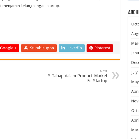
Fit menjamin kelangsungan startup.
Arch
Oct
Aug
Mar
Google +
Stumbleupon
LinkedIn
Pinterest
Janu
Dec
Next
July
5 Tahap dalam Product-Market
Fit Startup
May
Apri
Nov
Oct
Apri
Mar