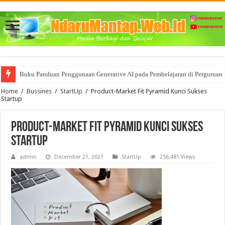
Buku Panduan Penggunaan Generative AI pada Pembelajaran di Perguruan 
Mencoba memahami BigData dan segala Manfaat nya bagi Bisnis
Home
/
Bussines
/
StartUp
/
Product-Market Fit Pyramid Kunci Sukses
Startup
Product-Market Fit Pyramid Kunci Sukses
Startup
admin
December 21, 2021
StartUp
256,481 Views