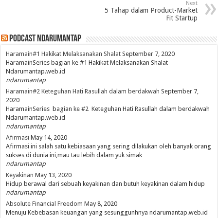
Next
5 Tahap dalam Product-Market
Fit Startup
PodCast NdaruMantap
Haramain#1 Hakikat Melaksanakan Shalat
September 7, 2020
HaramainSeries bagian ke #1 Hakikat Melaksanakan Shalat
Ndarumantap.web.id
ndarumantap
Haramain#2 Keteguhan Hati Rasullah dalam berdakwah
September 7,
2020
HaramainSeries bagian ke #2 Keteguhan Hati Rasullah dalam berdakwah
Ndarumantap.web.id
ndarumantap
Afirmasi
May 14, 2020
Afirmasi ini salah satu kebiasaan yang sering dilakukan oleh banyak orang
sukses di dunia ini,mau tau lebih dalam yuk simak
ndarumantap
Keyakinan
May 13, 2020
Hidup berawal dari sebuah keyakinan dan butuh keyakinan dalam hidup
ndarumantap
Absolute Financial Freedom
May 8, 2020
Menuju Kebebasan keuangan yang sesunggunhnya ndarumantap.web.id