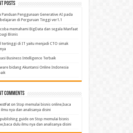
nt Posts
u Panduan Penggunaan Generative AI pada
elajaran di Perguruan Tinggi ver1.1
coba memahami BigData dan segala Manfaat
bagi Bisnis
l tertinggi di IT yaitu menjadi CTO simak
anya
kasi Business Intelligence Terbaik
ware bidang Akuntansi Online Indonesia
aik
nt Comments
estFat
on
Stop memulai bisnis online,baca
 ilmu nya dan analisanya disini
publishing guide
on
Stop memulai bisnis
ne,baca dulu ilmu nya dan analisanya disini