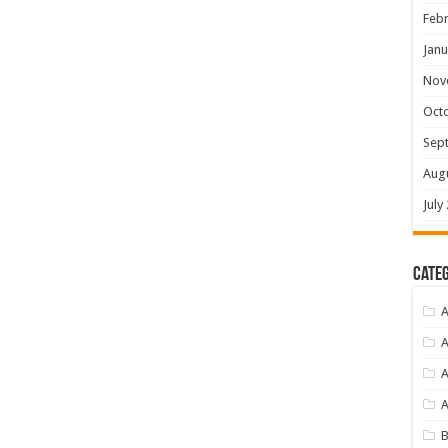
Febr
Janu
Nov
Oct
Sep
Aug
July
Categ
A
A
A
B