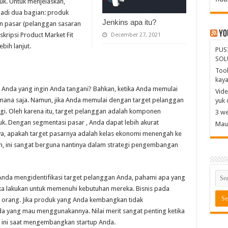
k. Untuk menjelaskan,
jadi dua bagian: produk
Jenkins apa itu?
dan pasar (pelanggan sasaran
Yo
kripsi Product Market Fit
December 27, 2021
bih lanjut.
PUS
SOL
Tool
kay
 Anda yang ingin Anda tangani? Bahkan, ketika Anda memulai
Vide
 mana saja. Namun, jika Anda memulai dengan target pelanggan
yuk 
ggi. Oleh karena itu, target pelanggan adalah komponen
3 we
k. Dengan segmentasi pasar , Anda dapat lebih akurat
Mau 
a, apakah target pasarnya adalah kelas ekonomi menengah ke
, ini sangat berguna nantinya dalam strategi pengembangan
Anda mengidentifikasi target pelanggan Anda, pahami apa yang
a lakukan untuk memenuhi kebutuhan mereka. Bisnis pada
 orang. Jika produk yang Anda kembangkan tidak
a yang mau menggunakannya. Nilai merit sangat penting ketika
 ini saat mengembangkan startup Anda.