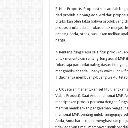
3. Nilai Proposisi Proposisi nilai adalah
dari produk lain yang ada. Arti dari proposis
ditafsirkan oleh fakta bahwa produk yang d
proposisi nilai adalah fokus untuk menjadi 
pesaing Anda, orang pasti akan melihat a
harga.
4. Rentang fungsi Apa saja fitur produk?
untuk menentukan rentang fungsional MVP (M
fokus saja pada nilai paling dasar: fitur y
menghabiskan terlalu banyak waktu untuk fi
Tidak hanya membuang-buang waktu, tetapi
5. UX Setelah menentukan set fitur, langkah
Viable Product). Saat Anda membuat MVP, Anda
menciptakan produk pertama dengan fungsion
mampu memberikan pengalaman pengguna yan
membuat MVP, penting untuk mengujinya seb
Anda, Anda harus dapat menghasilkan penjual
tidak ada yang mau membayar untuk produk