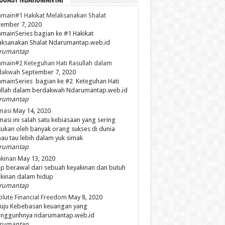
dCast NdaruMantap
main#1 Hakikat Melaksanakan Shalat
ember 7, 2020
mainSeries bagian ke #1 Hakikat
aksanakan Shalat Ndarumantap.web.id
rumantap
main#2 Keteguhan Hati Rasullah dalam
dakwah
September 7, 2020
mainSeries bagian ke #2 Keteguhan Hati
ullah dalam berdakwah Ndarumantap.web.id
rumantap
masi
May 14, 2020
masi ini salah satu kebiasaan yang sering
kukan oleh banyak orang sukses di dunia
mau tau lebih dalam yuk simak
rumantap
kinan
May 13, 2020
p berawal dari sebuah keyakinan dan butuh
kinan dalam hidup
rumantap
lute Financial Freedom
May 8, 2020
uju Kebebasan keuangan yang
unggunhnya ndarumantap.web.id
rumantap