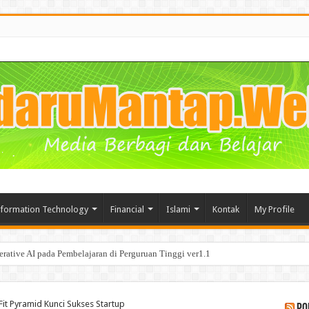
nformation Technology
Financial
Islami
Kontak
My Profile
segala Manfaat nya bagi Bisnis
it Pyramid Kunci Sukses Startup