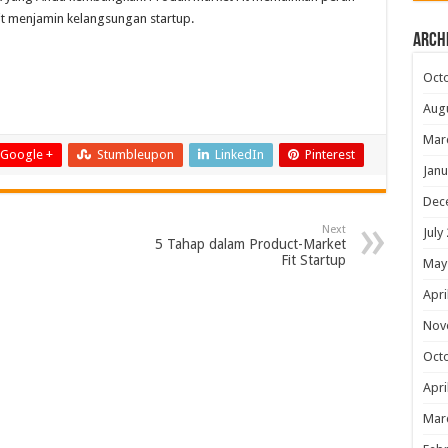
Fit menjamin kelangsungan startup.
Arch
Oct
Aug
Mar
Google +
Stumbleupon
LinkedIn
Pinterest
Janu
Dec
Next
July
5 Tahap dalam Product-Market
Fit Startup
May
Apri
Nov
Oct
Apri
Mar