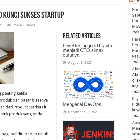
Po
Hara
 Kunci Sukses Startup
Sept
Hara
p
256,480 Views
Mel
nda
Related Articles
Hara
ber
Level tertinggi di IT yaitu
menjadi CTO simak
Hara
caranya
Ras
nda
August 8, 2023
Afir
Afir
dila
ini,
nda
 penting ketika
Keya
roduk dan pasar biasanya
Mengenal DevOps
Hidu
an dari Product Market Fit
keya
December 28, 2021
untuk produk yang Anda
nda
Abso
Men
bagi pendiri startup untuk
ses
nda