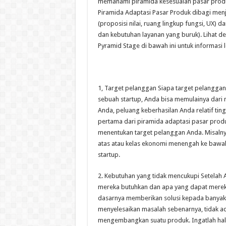
memahami piramida kesesuaian pasar produ
Piramida Adaptasi Pasar Produk dibagi men
(proposisi nilai, ruang lingkup fungsi, UX) 
dan kebutuhan layanan yang buruk). Lihat des
Pyramid Stage di bawah ini untuk informasi le
1, Target pelanggan Siapa target pelanggan
sebuah startup, Anda bisa memulainya dari
Anda, peluang keberhasilan Anda relatif tin
pertama dari piramida adaptasi pasar produ
menentukan target pelanggan Anda. Misalny
atas atau kelas ekonomi menengah ke bawah
startup.
2. Kebutuhan yang tidak mencukupi Setelah 
mereka butuhkan dan apa yang dapat merek
dasarnya memberikan solusi kepada banyak
menyelesaikan masalah sebenarnya, tidak ad
mengembangkan suatu produk. Ingatlah hal