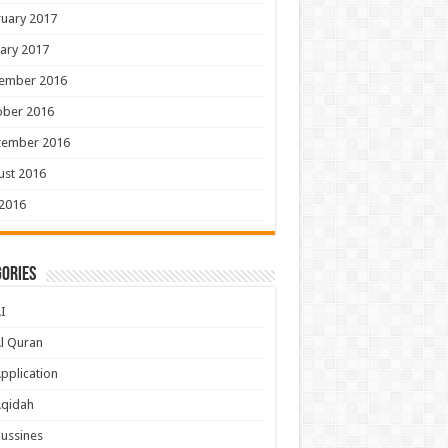
uary 2017
ary 2017
ember 2016
ober 2016
tember 2016
ust 2016
 2016
ories
I
l Quran
pplication
Aqidah
ussines