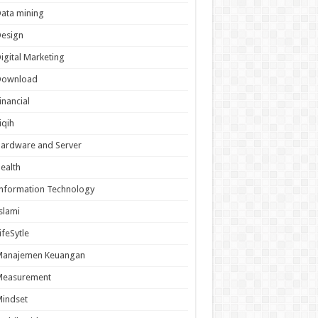
ata mining
Design
igital Marketing
Download
inancial
iqih
ardware and Server
ealth
nformation Technology
slami
ifeSytle
Manajemen Keuangan
Measurement
indset