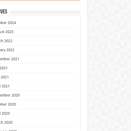
ives
ober 2024
ust 2023
ch 2022
ary 2022
ember 2021
 2021
 2021
l 2021
ember 2020
ober 2020
l 2020
ch 2020