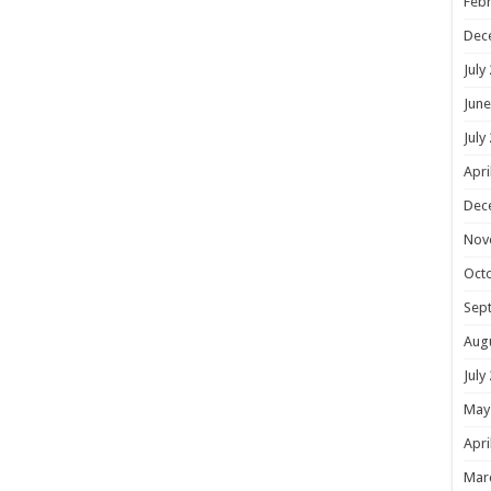
Febr
Dec
July
June
July
Apri
Dec
Nov
Oct
Sep
Aug
July
May
Apri
Mar