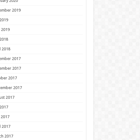
uary 2020
ember 2019
 2019
 2019
 2018
l 2018
ember 2017
ember 2017
ober 2017
tember 2017
ust 2017
 2017
 2017
l 2017
ch 2017