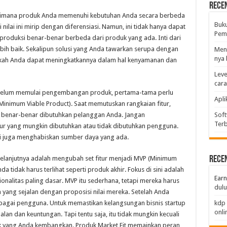
Rece
 bagaimana produk Anda memenuhi kebutuhan Anda secara berbeda
Buk
i nilai ini mirip dengan diferensiasi. Namun, ini tidak hanya dapat
Pemb
iproduksi benar-benar berbeda dari produk yang ada. Inti dari
lebih baik. Sekalipun solusi yang Anda tawarkan serupa dengan
Men
nya 
pakah Anda dapat meningkatkannya dalam hal kenyamanan dan
Leve
car
 Sebelum memulai pengembangan produk, pertama-tama perlu
Apli
inimum Viable Product). Saat memutuskan rangkaian fitur,
ang benar-benar dibutuhkan pelanggan Anda. Jangan
Soft
Terb
tur yang mungkin dibutuhkan atau tidak dibutuhkan pengguna.
 juga menghabiskan sumber daya yang ada.
 selanjutnya adalah mengubah set fitur menjadi MVP (Minimum
Rece
 tidak harus terlihat seperti produk akhir. Fokus di sini adalah
Earn
alitas paling dasar. MVP itu sederhana, tetapi mereka harus
dulu
g sejalan dengan proposisi nilai mereka. Setelah Anda
agai pengguna. Untuk memastikan kelangsungan bisnis startup
kdp 
onli
an dan keuntungan. Tapi tentu saja, itu tidak mungkin kecuali
 yang Anda kembangkan. Produk Market Fit memainkan peran