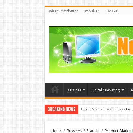
Daftar Kontributor
Info Iklan
Redaksi
Bussines
Digital Marketing
I
Breaking News
Mencoba memahami BigData dan 
Home
/
Bussines
/
StartUp
/
Product-Market F