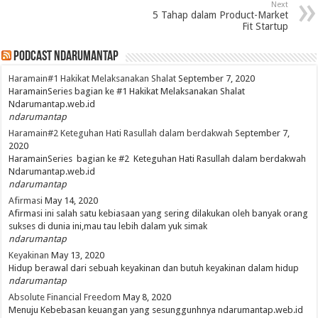
Next
5 Tahap dalam Product-Market
Fit Startup
PodCast NdaruMantap
Haramain#1 Hakikat Melaksanakan Shalat
September 7, 2020
HaramainSeries bagian ke #1 Hakikat Melaksanakan Shalat
Ndarumantap.web.id
ndarumantap
Haramain#2 Keteguhan Hati Rasullah dalam berdakwah
September 7,
2020
HaramainSeries bagian ke #2 Keteguhan Hati Rasullah dalam berdakwah
Ndarumantap.web.id
ndarumantap
Afirmasi
May 14, 2020
Afirmasi ini salah satu kebiasaan yang sering dilakukan oleh banyak orang
sukses di dunia ini,mau tau lebih dalam yuk simak
ndarumantap
Keyakinan
May 13, 2020
Hidup berawal dari sebuah keyakinan dan butuh keyakinan dalam hidup
ndarumantap
Absolute Financial Freedom
May 8, 2020
Menuju Kebebasan keuangan yang sesunggunhnya ndarumantap.web.id