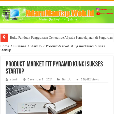
Buku Panduan Penggunaan Generative AI pada Pembelajaran di Perguruan 
Home
/
Bussines
/
StartUp
/
Product-Market Fit Pyramid Kunci Sukses
Startup
Product-Market Fit Pyramid Kunci Sukses
Startup
admin
December 21, 2021
StartUp
256,482 Views