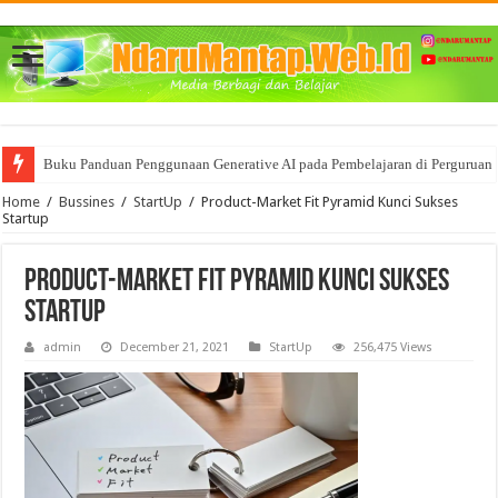
Buku Panduan Penggunaan Generative AI pada Pembelajaran di Perguruan 
Home
/
Bussines
/
StartUp
/
Product-Market Fit Pyramid Kunci Sukses
Startup
Product-Market Fit Pyramid Kunci Sukses
Startup
admin
December 21, 2021
StartUp
256,475 Views