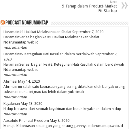
Next
5 Tahap dalam Product-Market
Fit Startup
PodCast NdaruMantap
Haramain#1 Hakikat Melaksanakan Shalat
September 7, 2020
HaramainSeries bagian ke #1 Hakikat Melaksanakan Shalat
Ndarumantap.web.id
ndarumantap
Haramain#2 Keteguhan Hati Rasullah dalam berdakwah
September 7,
2020
HaramainSeries bagian ke #2 Keteguhan Hati Rasullah dalam berdakwah
Ndarumantap.web.id
ndarumantap
Afirmasi
May 14, 2020
Afirmasi ini salah satu kebiasaan yang sering dilakukan oleh banyak orang
sukses di dunia ini,mau tau lebih dalam yuk simak
ndarumantap
Keyakinan
May 13, 2020
Hidup berawal dari sebuah keyakinan dan butuh keyakinan dalam hidup
ndarumantap
Absolute Financial Freedom
May 8, 2020
Menuju Kebebasan keuangan yang sesunggunhnya ndarumantap.web.id