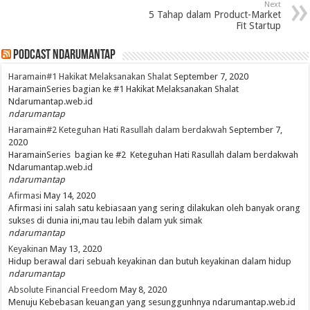
Next
5 Tahap dalam Product-Market
Fit Startup
PodCast NdaruMantap
Haramain#1 Hakikat Melaksanakan Shalat
September 7, 2020
HaramainSeries bagian ke #1 Hakikat Melaksanakan Shalat
Ndarumantap.web.id
ndarumantap
Haramain#2 Keteguhan Hati Rasullah dalam berdakwah
September 7,
2020
HaramainSeries bagian ke #2 Keteguhan Hati Rasullah dalam berdakwah
Ndarumantap.web.id
ndarumantap
Afirmasi
May 14, 2020
Afirmasi ini salah satu kebiasaan yang sering dilakukan oleh banyak orang
sukses di dunia ini,mau tau lebih dalam yuk simak
ndarumantap
Keyakinan
May 13, 2020
Hidup berawal dari sebuah keyakinan dan butuh keyakinan dalam hidup
ndarumantap
Absolute Financial Freedom
May 8, 2020
Menuju Kebebasan keuangan yang sesunggunhnya ndarumantap.web.id