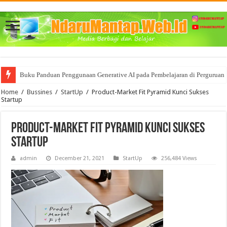
Buku Panduan Penggunaan Generative AI pada Pembelajaran di Perguruan 
Home
/
Bussines
/
StartUp
/
Product-Market Fit Pyramid Kunci Sukses
Startup
Product-Market Fit Pyramid Kunci Sukses
Startup
admin
December 21, 2021
StartUp
256,484 Views