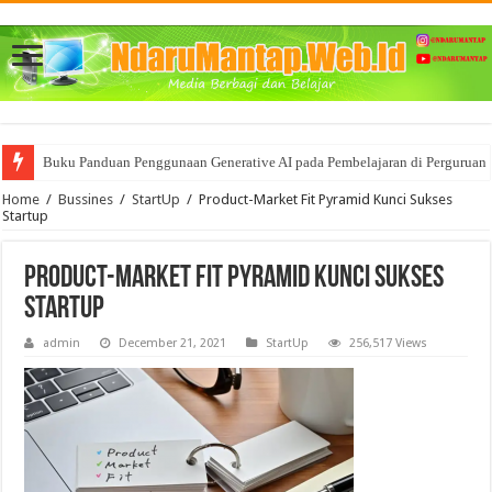
Buku Panduan Penggunaan Generative AI pada Pembelajaran di Perguruan 
Home
/
Bussines
/
StartUp
/
Product-Market Fit Pyramid Kunci Sukses
Startup
Product-Market Fit Pyramid Kunci Sukses
Startup
admin
December 21, 2021
StartUp
256,517 Views