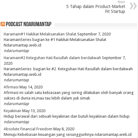
Next
5 Tahap dalam Product-Market
Fit Startup
PodCast NdaruMantap
Haramain#1 Hakikat Melaksanakan Shalat
September 7, 2020
HaramainSeries bagian ke #1 Hakikat Melaksanakan Shalat
Ndarumantap.web.id
ndarumantap
Haramain#2 Keteguhan Hati Rasullah dalam berdakwah
September 7,
2020
HaramainSeries bagian ke #2 Keteguhan Hati Rasullah dalam berdakwah
Ndarumantap.web.id
ndarumantap
Afirmasi
May 14, 2020
Afirmasi ini salah satu kebiasaan yang sering dilakukan oleh banyak orang
sukses di dunia ini,mau tau lebih dalam yuk simak
ndarumantap
Keyakinan
May 13, 2020
Hidup berawal dari sebuah keyakinan dan butuh keyakinan dalam hidup
ndarumantap
Absolute Financial Freedom
May 8, 2020
Menuju Kebebasan keuangan yang sesunggunhnya ndarumantap.web.id