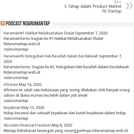
Next
5 Tahap dalam Product-Market
Fit Startup
PodCast NdaruMantap
Haramain#1 Hakikat Melaksanakan Shalat
September 7, 2020
HaramainSeries bagian ke #1 Hakikat Melaksanakan Shalat
Ndarumantap.web.id
ndarumantap
Haramain#2 Keteguhan Hati Rasullah dalam berdakwah
September 7,
2020
HaramainSeries bagian ke #2 Keteguhan Hati Rasullah dalam berdakwah
Ndarumantap.web.id
ndarumantap
Afirmasi
May 14, 2020
Afirmasi ini salah satu kebiasaan yang sering dilakukan oleh banyak orang
sukses di dunia ini,mau tau lebih dalam yuk simak
ndarumantap
Keyakinan
May 13, 2020
Hidup berawal dari sebuah keyakinan dan butuh keyakinan dalam hidup
ndarumantap
Absolute Financial Freedom
May 8, 2020
Menuju Kebebasan keuangan yang sesunggunhnya ndarumantap.web.id