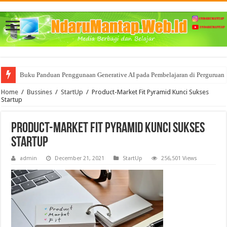
Buku Panduan Penggunaan Generative AI pada Pembelajaran di Perguruan 
Mencoba memahami BigData dan segala Manfaat nya bagi Bisnis
Home
/
Bussines
/
StartUp
/
Product-Market Fit Pyramid Kunci Sukses
Startup
Product-Market Fit Pyramid Kunci Sukses
Startup
admin
December 21, 2021
StartUp
256,501 Views