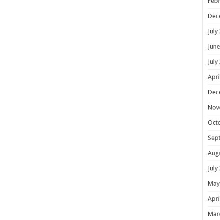
Febr
Dec
July
June
July
Apri
Dec
Nov
Oct
Sep
Aug
July
May
Apri
Mar