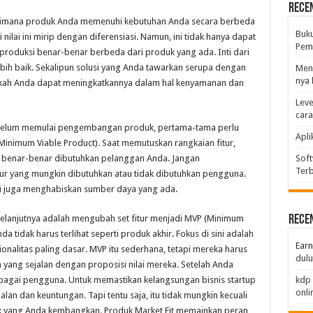
Rece
 bagaimana produk Anda memenuhi kebutuhan Anda secara berbeda
Buk
i nilai ini mirip dengan diferensiasi. Namun, ini tidak hanya dapat
Pemb
iproduksi benar-benar berbeda dari produk yang ada. Inti dari
lebih baik. Sekalipun solusi yang Anda tawarkan serupa dengan
Men
nya 
pakah Anda dapat meningkatkannya dalam hal kenyamanan dan
Leve
car
 Sebelum memulai pengembangan produk, pertama-tama perlu
Apli
inimum Viable Product). Saat memutuskan rangkaian fitur,
ang benar-benar dibutuhkan pelanggan Anda. Jangan
Soft
Terb
tur yang mungkin dibutuhkan atau tidak dibutuhkan pengguna.
 juga menghabiskan sumber daya yang ada.
 selanjutnya adalah mengubah set fitur menjadi MVP (Minimum
Rece
 tidak harus terlihat seperti produk akhir. Fokus di sini adalah
Earn
alitas paling dasar. MVP itu sederhana, tetapi mereka harus
dulu
g sejalan dengan proposisi nilai mereka. Setelah Anda
agai pengguna. Untuk memastikan kelangsungan bisnis startup
kdp 
onli
an dan keuntungan. Tapi tentu saja, itu tidak mungkin kecuali
 yang Anda kembangkan. Produk Market Fit memainkan peran