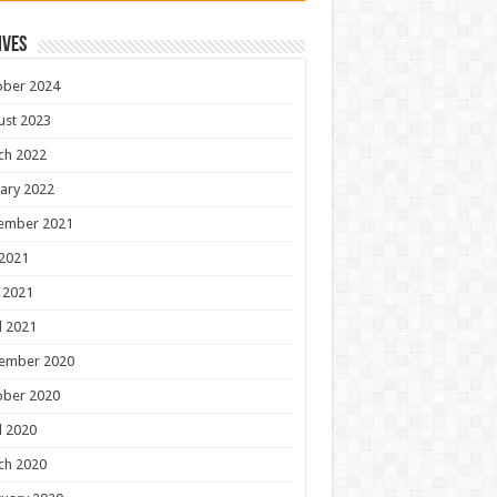
ives
ober 2024
ust 2023
ch 2022
ary 2022
ember 2021
 2021
 2021
l 2021
ember 2020
ober 2020
l 2020
ch 2020