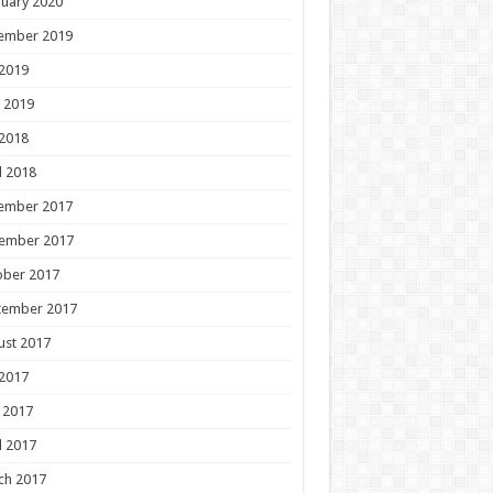
uary 2020
ember 2019
 2019
 2019
 2018
l 2018
ember 2017
ember 2017
ober 2017
tember 2017
ust 2017
 2017
 2017
l 2017
ch 2017