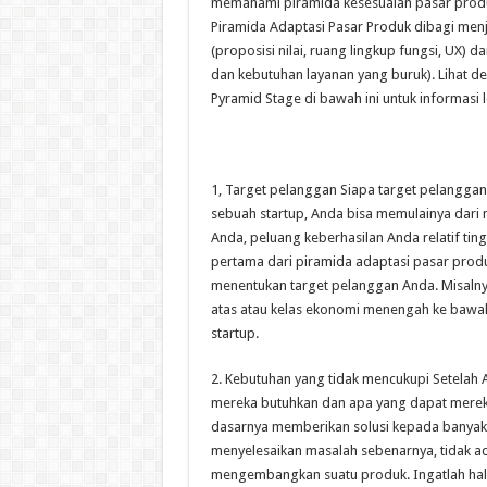
memahami piramida kesesuaian pasar produ
Piramida Adaptasi Pasar Produk dibagi men
(proposisi nilai, ruang lingkup fungsi, UX) 
dan kebutuhan layanan yang buruk). Lihat des
Pyramid Stage di bawah ini untuk informasi le
1, Target pelanggan Siapa target pelanggan
sebuah startup, Anda bisa memulainya dari
Anda, peluang keberhasilan Anda relatif tin
pertama dari piramida adaptasi pasar produ
menentukan target pelanggan Anda. Misalny
atas atau kelas ekonomi menengah ke bawah
startup.
2. Kebutuhan yang tidak mencukupi Setelah 
mereka butuhkan dan apa yang dapat merek
dasarnya memberikan solusi kepada banyak
menyelesaikan masalah sebenarnya, tidak ad
mengembangkan suatu produk. Ingatlah hal