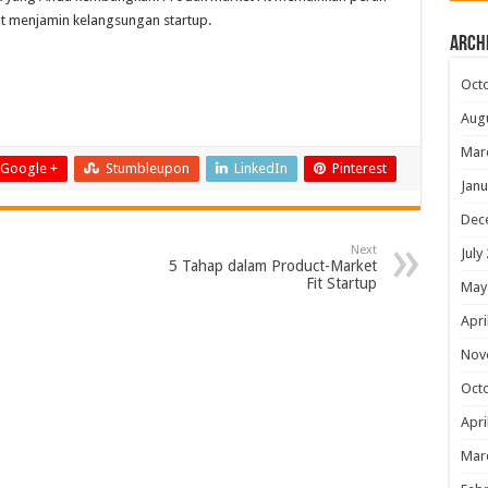
Fit menjamin kelangsungan startup.
Arch
Oct
Aug
Mar
Google +
Stumbleupon
LinkedIn
Pinterest
Janu
Dec
Next
July
5 Tahap dalam Product-Market
Fit Startup
May
Apri
Nov
Oct
Apri
Mar