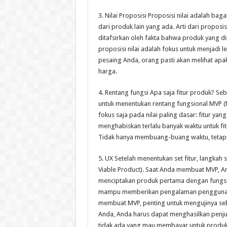
3. Nilai Proposisi Proposisi nilai adalah
dari produk lain yang ada. Arti dari proposis
ditafsirkan oleh fakta bahwa produk yang d
proposisi nilai adalah fokus untuk menjadi 
pesaing Anda, orang pasti akan melihat a
harga.
4. Rentang fungsi Apa saja fitur produk?
untuk menentukan rentang fungsional MVP (M
fokus saja pada nilai paling dasar: fitur y
menghabiskan terlalu banyak waktu untuk fi
Tidak hanya membuang-buang waktu, tetapi
5. UX Setelah menentukan set fitur, langkah
Viable Product). Saat Anda membuat MVP, Anda
menciptakan produk pertama dengan fungsion
mampu memberikan pengalaman pengguna yan
membuat MVP, penting untuk mengujinya seb
Anda, Anda harus dapat menghasilkan penjual
tidak ada yang mau membayar untuk produk