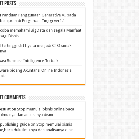
nt Posts
u Panduan Penggunaan Generative AI pada
elajaran di Perguruan Tinggi ver1.1
coba memahami BigData dan segala Manfaat
bagi Bisnis
l tertinggi di IT yaitu menjadi CTO simak
anya
kasi Business Intelligence Terbaik
ware bidang Akuntansi Online Indonesia
aik
nt Comments
estFat
on
Stop memulai bisnis online,baca
 ilmu nya dan analisanya disini
publishing guide
on
Stop memulai bisnis
ne,baca dulu ilmu nya dan analisanya disini