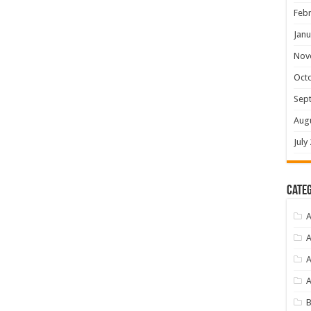
Febr
Janu
Nov
Oct
Sep
Aug
July
Categ
A
A
A
B