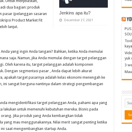
k. Untuk menjelaskan,
jadi dua bagian: produk
Jenkins apa itu?
dan pasar (pelanggan sasaran
Yo
kripsi Product Market Fit
December 27, 2021
bih lanjut.
PUS
SOL
Tool
kay
 Anda yang ingin Anda tangani? Bahkan, ketika Anda memulai
Vide
 mana saja. Namun, jika Anda memulai dengan target pelanggan
yuk 
ggi. Oleh karena itu, target pelanggan adalah komponen
3 we
k. Dengan segmentasi pasar , Anda dapat lebih akurat
Mau 
a, apakah target pasarnya adalah kelas ekonomi menengah ke
, ini sangat berguna nantinya dalam strategi pengembangan
Anda mengidentifikasi target pelanggan Anda, pahami apa yang
a lakukan untuk memenuhi kebutuhan mereka. Bisnis pada
 orang. Jika produk yang Anda kembangkan tidak
a yang mau menggunakannya. Nilai merit sangat penting ketika
 ini saat mengembangkan startup Anda.