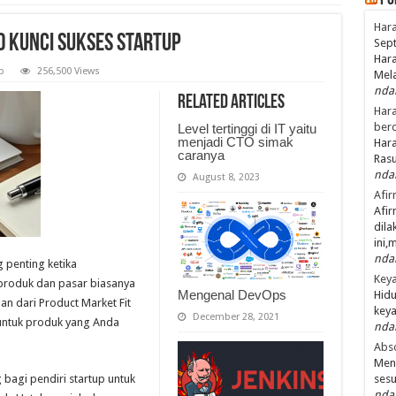
Po
Hara
 Kunci Sukses Startup
Sept
Hara
p
256,500 Views
Mel
nda
Related Articles
Hara
ber
Level tertinggi di IT yaitu
menjadi CTO simak
Hara
caranya
Ras
nda
August 8, 2023
Afir
Afir
dila
ini,
nda
 penting ketika
Keya
roduk dan pasar biasanya
Mengenal DevOps
Hidu
an dari Product Market Fit
keya
December 28, 2021
untuk produk yang Anda
nda
Abso
Men
bagi pendiri startup untuk
ses
nda