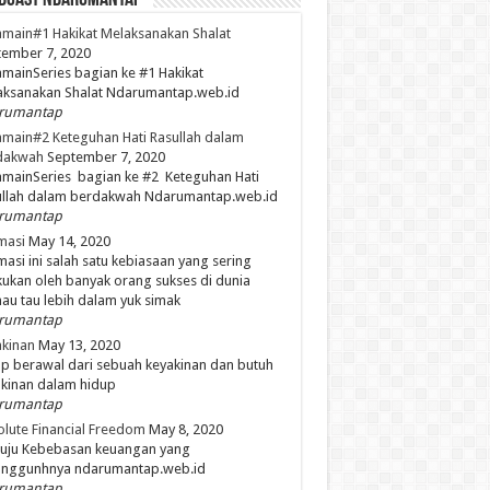
dCast NdaruMantap
main#1 Hakikat Melaksanakan Shalat
ember 7, 2020
mainSeries bagian ke #1 Hakikat
aksanakan Shalat Ndarumantap.web.id
rumantap
main#2 Keteguhan Hati Rasullah dalam
dakwah
September 7, 2020
mainSeries bagian ke #2 Keteguhan Hati
ullah dalam berdakwah Ndarumantap.web.id
rumantap
masi
May 14, 2020
masi ini salah satu kebiasaan yang sering
kukan oleh banyak orang sukses di dunia
mau tau lebih dalam yuk simak
rumantap
kinan
May 13, 2020
p berawal dari sebuah keyakinan dan butuh
kinan dalam hidup
rumantap
lute Financial Freedom
May 8, 2020
uju Kebebasan keuangan yang
unggunhnya ndarumantap.web.id
rumantap