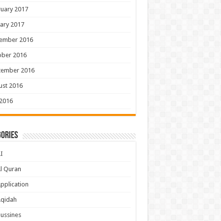
uary 2017
ary 2017
ember 2016
ober 2016
tember 2016
ust 2016
 2016
ories
I
l Quran
pplication
Aqidah
ussines