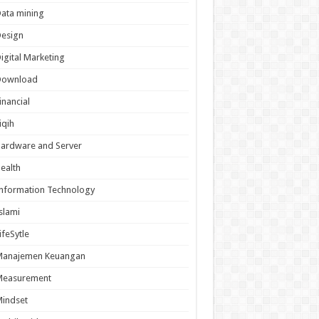
ata mining
Design
igital Marketing
Download
inancial
iqih
ardware and Server
ealth
nformation Technology
slami
ifeSytle
Manajemen Keuangan
Measurement
indset