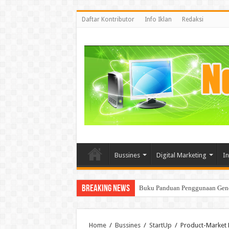
Daftar Kontributor
Info Iklan
Redaksi
Bussines
Digital Marketing
I
Breaking News
Buku Panduan Penggunaan Genera
Home
/
Bussines
/
StartUp
/
Product-Market F