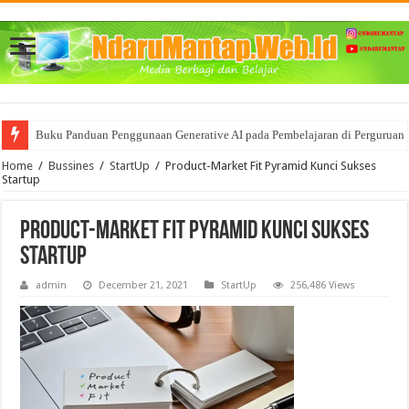
Buku Panduan Penggunaan Generative AI pada Pembelajaran di Perguruan 
Mencoba memahami BigData dan segala Manfaat nya bagi Bisnis
Home
/
Bussines
/
StartUp
/
Product-Market Fit Pyramid Kunci Sukses
Startup
Product-Market Fit Pyramid Kunci Sukses
Startup
admin
December 21, 2021
StartUp
256,486 Views