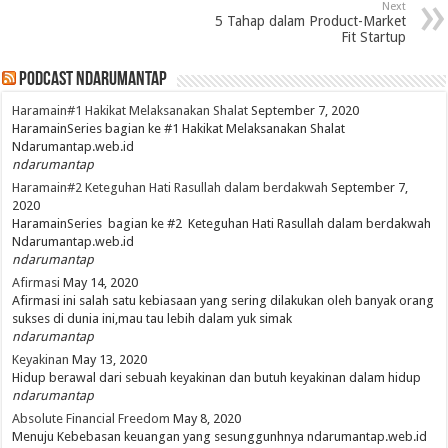
Next
5 Tahap dalam Product-Market
Fit Startup
PodCast NdaruMantap
Haramain#1 Hakikat Melaksanakan Shalat
September 7, 2020
HaramainSeries bagian ke #1 Hakikat Melaksanakan Shalat
Ndarumantap.web.id
ndarumantap
Haramain#2 Keteguhan Hati Rasullah dalam berdakwah
September 7,
2020
HaramainSeries bagian ke #2 Keteguhan Hati Rasullah dalam berdakwah
Ndarumantap.web.id
ndarumantap
Afirmasi
May 14, 2020
Afirmasi ini salah satu kebiasaan yang sering dilakukan oleh banyak orang
sukses di dunia ini,mau tau lebih dalam yuk simak
ndarumantap
Keyakinan
May 13, 2020
Hidup berawal dari sebuah keyakinan dan butuh keyakinan dalam hidup
ndarumantap
Absolute Financial Freedom
May 8, 2020
Menuju Kebebasan keuangan yang sesunggunhnya ndarumantap.web.id