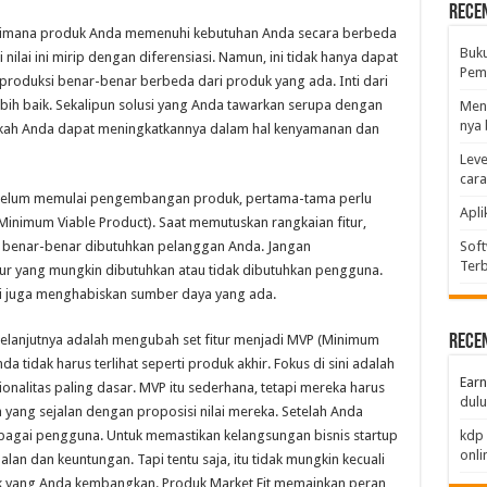
Rece
 bagaimana produk Anda memenuhi kebutuhan Anda secara berbeda
Buk
i nilai ini mirip dengan diferensiasi. Namun, ini tidak hanya dapat
Pemb
iproduksi benar-benar berbeda dari produk yang ada. Inti dari
lebih baik. Sekalipun solusi yang Anda tawarkan serupa dengan
Men
nya 
pakah Anda dapat meningkatkannya dalam hal kenyamanan dan
Leve
car
 Sebelum memulai pengembangan produk, pertama-tama perlu
Apli
inimum Viable Product). Saat memutuskan rangkaian fitur,
ang benar-benar dibutuhkan pelanggan Anda. Jangan
Soft
Terb
tur yang mungkin dibutuhkan atau tidak dibutuhkan pengguna.
 juga menghabiskan sumber daya yang ada.
 selanjutnya adalah mengubah set fitur menjadi MVP (Minimum
Rece
 tidak harus terlihat seperti produk akhir. Fokus di sini adalah
Earn
alitas paling dasar. MVP itu sederhana, tetapi mereka harus
dulu
g sejalan dengan proposisi nilai mereka. Setelah Anda
agai pengguna. Untuk memastikan kelangsungan bisnis startup
kdp 
onli
an dan keuntungan. Tapi tentu saja, itu tidak mungkin kecuali
 yang Anda kembangkan. Produk Market Fit memainkan peran