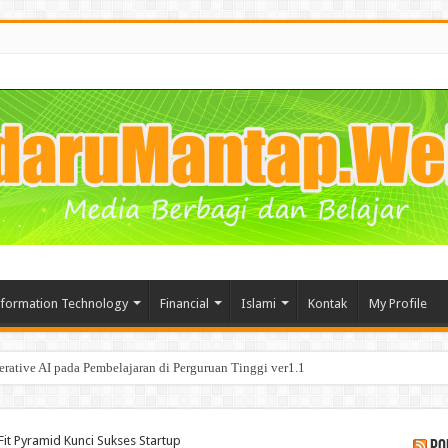
nformation Technology
Financial
Islami
Kontak
My Profile
segala Manfaat nya bagi Bisnis
it Pyramid Kunci Sukses Startup