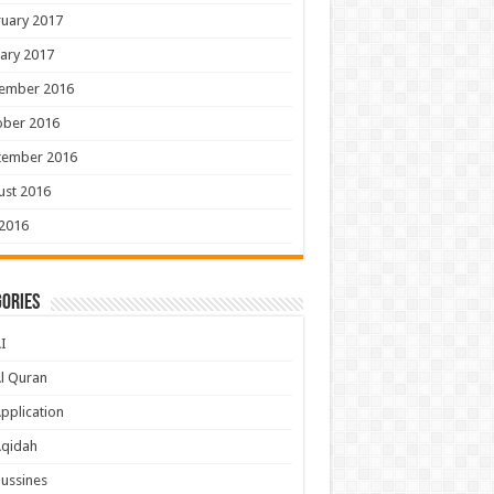
uary 2017
ary 2017
ember 2016
ober 2016
tember 2016
ust 2016
 2016
ories
I
l Quran
pplication
Aqidah
ussines