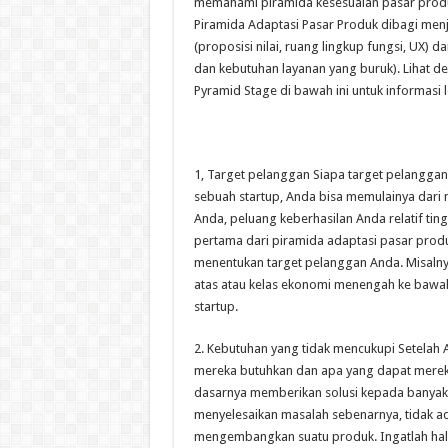
memahami piramida kesesuaian pasar produ
Piramida Adaptasi Pasar Produk dibagi men
(proposisi nilai, ruang lingkup fungsi, UX) 
dan kebutuhan layanan yang buruk). Lihat des
Pyramid Stage di bawah ini untuk informasi le
1, Target pelanggan Siapa target pelanggan
sebuah startup, Anda bisa memulainya dari
Anda, peluang keberhasilan Anda relatif tin
pertama dari piramida adaptasi pasar produ
menentukan target pelanggan Anda. Misalny
atas atau kelas ekonomi menengah ke bawah
startup.
2. Kebutuhan yang tidak mencukupi Setelah 
mereka butuhkan dan apa yang dapat merek
dasarnya memberikan solusi kepada banyak
menyelesaikan masalah sebenarnya, tidak ad
mengembangkan suatu produk. Ingatlah hal