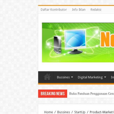
Daftar Kontributor
Info Iklan
Redaksi
Bussines
Digital Marketing
I
Breaking News
Mencoba memahami BigData dan 
Home
/
Bussines
/
StartUp
/
Product-Market F