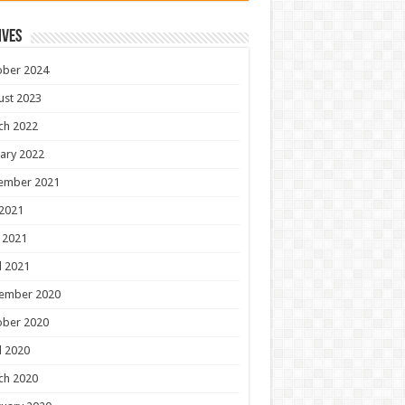
ives
ober 2024
ust 2023
ch 2022
ary 2022
ember 2021
 2021
 2021
l 2021
ember 2020
ober 2020
l 2020
ch 2020