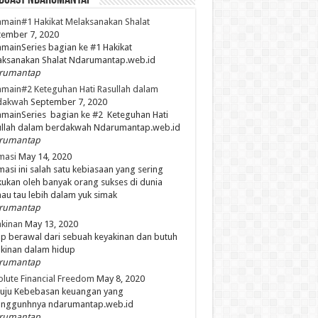
dCast NdaruMantap
main#1 Hakikat Melaksanakan Shalat
ember 7, 2020
mainSeries bagian ke #1 Hakikat
aksanakan Shalat Ndarumantap.web.id
rumantap
main#2 Keteguhan Hati Rasullah dalam
dakwah
September 7, 2020
mainSeries bagian ke #2 Keteguhan Hati
ullah dalam berdakwah Ndarumantap.web.id
rumantap
masi
May 14, 2020
masi ini salah satu kebiasaan yang sering
kukan oleh banyak orang sukses di dunia
mau tau lebih dalam yuk simak
rumantap
kinan
May 13, 2020
p berawal dari sebuah keyakinan dan butuh
kinan dalam hidup
rumantap
lute Financial Freedom
May 8, 2020
uju Kebebasan keuangan yang
unggunhnya ndarumantap.web.id
rumantap