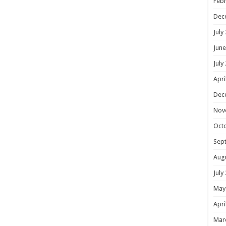
Febr
Dec
July
June
July
Apri
Dec
Nov
Oct
Sep
Aug
July
May
Apri
Mar