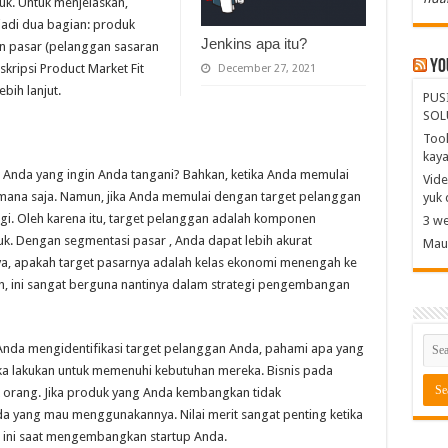
k. Untuk menjelaskan,
jadi dua bagian: produk
Jenkins apa itu?
dan pasar (pelanggan sasaran
Yo
kripsi Product Market Fit
December 27, 2021
bih lanjut.
PUS
SOL
Tool
kay
 Anda yang ingin Anda tangani? Bahkan, ketika Anda memulai
Vide
 mana saja. Namun, jika Anda memulai dengan target pelanggan
yuk 
ggi. Oleh karena itu, target pelanggan adalah komponen
3 we
k. Dengan segmentasi pasar , Anda dapat lebih akurat
Mau 
a, apakah target pasarnya adalah kelas ekonomi menengah ke
, ini sangat berguna nantinya dalam strategi pengembangan
Anda mengidentifikasi target pelanggan Anda, pahami apa yang
a lakukan untuk memenuhi kebutuhan mereka. Bisnis pada
 orang. Jika produk yang Anda kembangkan tidak
a yang mau menggunakannya. Nilai merit sangat penting ketika
 ini saat mengembangkan startup Anda.