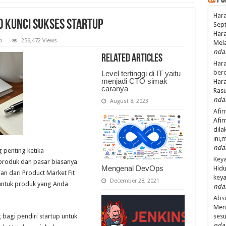
Po
Hara
 Kunci Sukses Startup
Sept
Hara
p
256,472 Views
Mel
nda
Related Articles
Hara
ber
Level tertinggi di IT yaitu
menjadi CTO simak
Hara
caranya
Ras
nda
August 8, 2023
Afir
Afir
dila
ini,
nda
 penting ketika
Keya
roduk dan pasar biasanya
Mengenal DevOps
Hidu
an dari Product Market Fit
keya
December 28, 2021
untuk produk yang Anda
nda
Abso
Men
bagi pendiri startup untuk
ses
nda