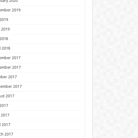
uary 2020
ember 2019
 2019
 2019
 2018
l 2018
ember 2017
ember 2017
ober 2017
tember 2017
ust 2017
 2017
 2017
l 2017
ch 2017