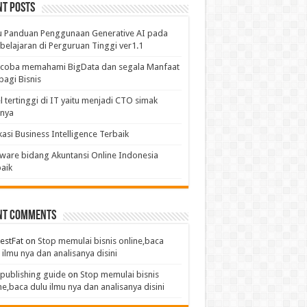
nt Posts
u Panduan Penggunaan Generative AI pada
elajaran di Perguruan Tinggi ver1.1
coba memahami BigData dan segala Manfaat
bagi Bisnis
l tertinggi di IT yaitu menjadi CTO simak
anya
kasi Business Intelligence Terbaik
ware bidang Akuntansi Online Indonesia
aik
nt Comments
estFat
on
Stop memulai bisnis online,baca
 ilmu nya dan analisanya disini
publishing guide
on
Stop memulai bisnis
ne,baca dulu ilmu nya dan analisanya disini