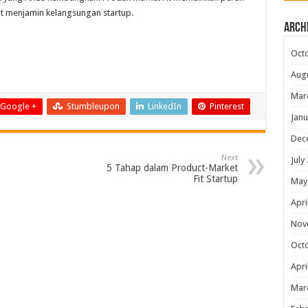
Fit menjamin kelangsungan startup.
Arch
Oct
Aug
Mar
Google +
Stumbleupon
LinkedIn
Pinterest
Janu
Dec
Next
July
5 Tahap dalam Product-Market
Fit Startup
May
Apri
Nov
Oct
Apri
Mar