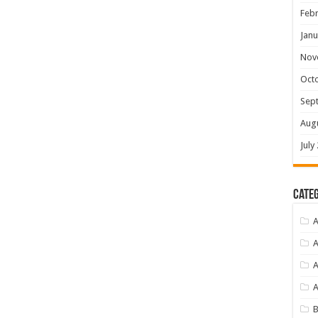
Febr
Janu
Nov
Oct
Sep
Aug
July
Categ
A
A
A
B