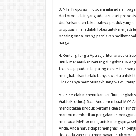
3. Nilai Proposisi Proposisi nilai adalah
dari produk lain yang ada. Arti dari proposis
ditafsirkan oleh fakta bahwa produk yang d
proposisi nilai adalah fokus untuk menjadi 
pesaing Anda, orang pasti akan melihat a
harga.
4. Rentang fungsi Apa saja fitur produk?
untuk menentukan rentang fungsional MVP (M
fokus saja pada nilai paling dasar: fitur y
menghabiskan terlalu banyak waktu untuk fi
Tidak hanya membuang-buang waktu, tetapi
5. UX Setelah menentukan set fitur, langkah
Viable Product). Saat Anda membuat MVP, Anda
menciptakan produk pertama dengan fungsion
mampu memberikan pengalaman pengguna yan
membuat MVP, penting untuk mengujinya seb
Anda, Anda harus dapat menghasilkan penjual
tidak ada yang mau membayar untuk produk