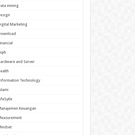
ata mining
Design
igital Marketing
Download
inancial
iqih
ardware and Server
ealth
nformation Technology
slami
ifeSytle
Manajemen Keuangan
Measurement
indset