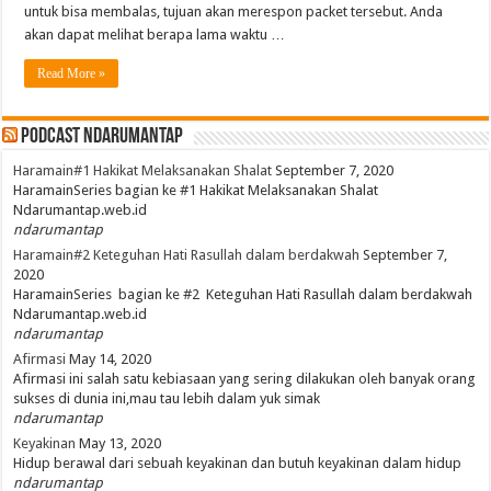
untuk bisa membalas, tujuan akan merespon packet tersebut. Anda
akan dapat melihat berapa lama waktu …
Read More »
PodCast NdaruMantap
Haramain#1 Hakikat Melaksanakan Shalat
September 7, 2020
HaramainSeries bagian ke #1 Hakikat Melaksanakan Shalat
Ndarumantap.web.id
ndarumantap
Haramain#2 Keteguhan Hati Rasullah dalam berdakwah
September 7,
2020
HaramainSeries bagian ke #2 Keteguhan Hati Rasullah dalam berdakwah
Ndarumantap.web.id
ndarumantap
Afirmasi
May 14, 2020
Afirmasi ini salah satu kebiasaan yang sering dilakukan oleh banyak orang
sukses di dunia ini,mau tau lebih dalam yuk simak
ndarumantap
Keyakinan
May 13, 2020
Hidup berawal dari sebuah keyakinan dan butuh keyakinan dalam hidup
ndarumantap