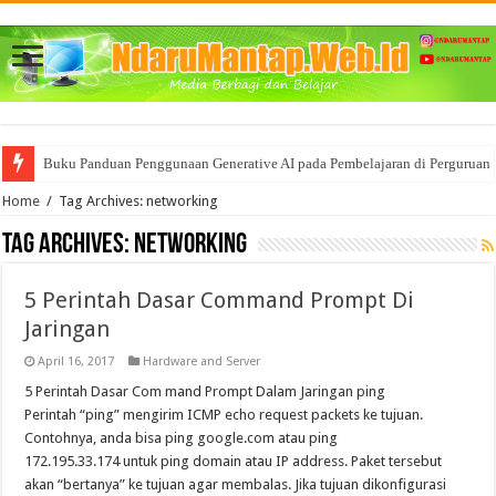
Buku Panduan Penggunaan Generative AI pada Pembelajaran di Perguruan 
Home
/
Tag Archives: networking
Tag Archives:
networking
5 Perintah Dasar Command Prompt Di
Jaringan
April 16, 2017
Hardware and Server
5 Perintah Dasar Com mand Prompt Dalam Jaringan ping
Perintah “ping” mengirim ICMP echo request packets ke tujuan.
Contohnya, anda bisa ping google.com atau ping
172.195.33.174 untuk ping domain atau IP address. Paket tersebut
akan “bertanya” ke tujuan agar membalas. Jika tujuan dikonfigurasi