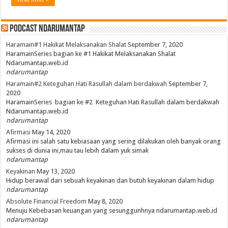
PodCast NdaruMantap
Haramain#1 Hakikat Melaksanakan Shalat
September 7, 2020
HaramainSeries bagian ke #1 Hakikat Melaksanakan Shalat
Ndarumantap.web.id
ndarumantap
Haramain#2 Keteguhan Hati Rasullah dalam berdakwah
September 7,
2020
HaramainSeries bagian ke #2 Keteguhan Hati Rasullah dalam berdakwah
Ndarumantap.web.id
ndarumantap
Afirmasi
May 14, 2020
Afirmasi ini salah satu kebiasaan yang sering dilakukan oleh banyak orang
sukses di dunia ini,mau tau lebih dalam yuk simak
ndarumantap
Keyakinan
May 13, 2020
Hidup berawal dari sebuah keyakinan dan butuh keyakinan dalam hidup
ndarumantap
Absolute Financial Freedom
May 8, 2020
Menuju Kebebasan keuangan yang sesunggunhnya ndarumantap.web.id
ndarumantap