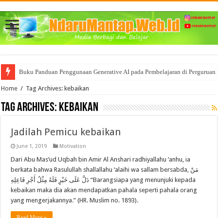
Buku Panduan Penggunaan Generative AI pada Pembelajaran di Perguruan 
Home
/
Tag Archives: kebaikan
Tag Archives:
kebaikan
Jadilah Pemicu kebaikan
June 1, 2019
Motivation
Dari Abu Mas’ud Uqbah bin Amir Al Anshari radhiyallahu ‘anhu, ia
berkata bahwa Rasulullah shallallahu ‘alaihi wa sallam bersabda, مَنْ
دَلَّ عَلَى خَيْرٍ فَلَهُ مِثْلُ أَجْرِ فَاعِلِهِ “Barangsiapa yang menunjuki kepada
kebaikan maka dia akan mendapatkan pahala seperti pahala orang
yang mengerjakannya.” (HR. Muslim no. 1893).
Read More »