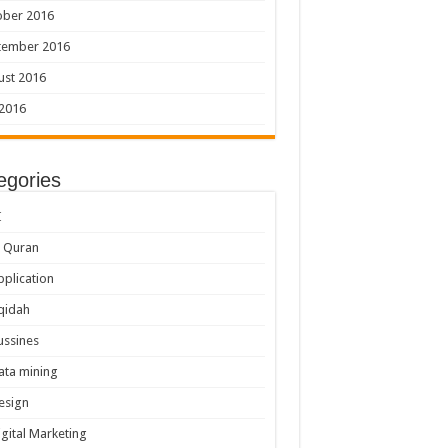
ober 2016
tember 2016
ust 2016
 2016
egories
I
l Quran
pplication
qidah
ussines
ata mining
esign
igital Marketing