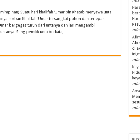
nda
Hara
mimpinan) Suatu hari khalifah ‘Umar bin Khatab menyewa unta
Manfaatnya
ber
nya sorban Khalifah ‘Umar tersangkut pohon dan terlepas.
Hara
Ras
 ‘Umar bergegas turun dari untanya dan lari mengambil
nda
 untanya. Sang pemilik unta berkata, …
Afir
Afir
dila
ini,
nda
Keya
Hidu
keya
nda
Abso
Men
ses
nda
PUS