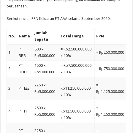
perusahaan.
Berikut rincian PPN Keluaran PT AAA selama September 2020:
Jumlah
No.
Nama
Total Harga
PPN
Sepatu
PT
500 x
= Rp2.500.000.000
1.
= Rp250.000.000
BBB
Rp5.000.000
x 10%
PT
1500 x
= Rp7.500.000.000
2.
= Rp750.000.000
DDD
Rp5.000.000
x 10%
=
2250 x
=
3.
PT EEE
Rp11.250.000.000
Rp5.000.000
Rp1.125.000.000
x 10%
=
2500 x
=
4.
PT FFF
Rp12.500.000.000
Rp5.000.000
Rp1.250.000.000
x 10%
=
PT
3250 x
=