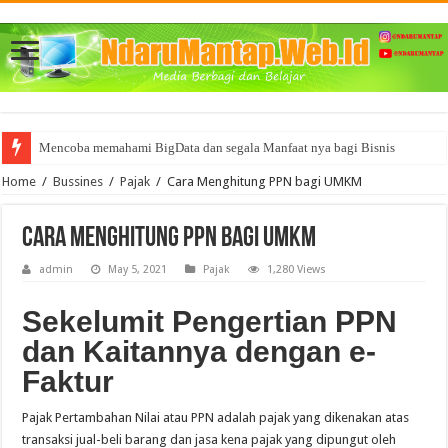
Mencoba memahami BigData dan segala Manfaat nya bagi Bisnis
Home
/
Bussines
/
Pajak
/
Cara Menghitung PPN bagi UMKM
Cara Menghitung PPN bagi UMKM
admin
May 5, 2021
Pajak
1,280 Views
Sekelumit Pengertian PPN
dan Kaitannya dengan e-
Faktur
Pajak Pertambahan Nilai atau PPN adalah pajak yang dikenakan atas
transaksi jual-beli barang dan jasa kena pajak yang dipungut oleh