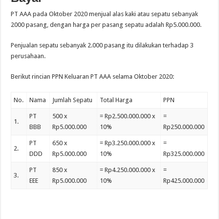
PT AAA pada Oktober 2020 menjual alas kaki atau sepatu sebanyak
2000 pasang, dengan harga per pasang sepatu adalah Rp5.000.000.
Penjualan sepatu sebanyak 2.000 pasang itu dilakukan terhadap 3
perusahaan.
Berikut rincian PPN Keluaran PT AAA selama Oktober 2020:
No.
Nama
Jumlah Sepatu
Total Harga
PPN
PT
500 x
= Rp2.500.000.000 x
=
1.
BBB
Rp5.000.000
10%
Rp250.000.000
PT
650 x
= Rp3.250.000.000 x
=
2.
DDD
Rp5.000.000
10%
Rp325.000.000
PT
850 x
= Rp4.250.000.000 x
=
3.
EEE
Rp5.000.000
10%
Rp425.000.000