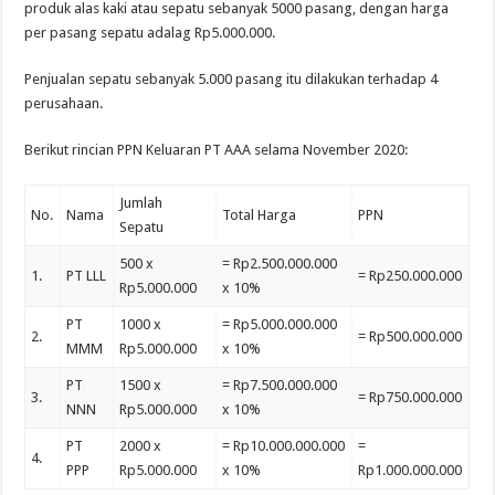
produk alas kaki atau sepatu sebanyak 5000 pasang, dengan harga
per pasang sepatu adalag Rp5.000.000.
Penjualan sepatu sebanyak 5.000 pasang itu dilakukan terhadap 4
perusahaan.
Berikut rincian PPN Keluaran PT AAA selama November 2020:
Jumlah
No.
Nama
Total Harga
PPN
Sepatu
500 x
= Rp2.500.000.000
1.
PT LLL
= Rp250.000.000
Rp5.000.000
x 10%
PT
1000 x
= Rp5.000.000.000
2.
= Rp500.000.000
MMM
Rp5.000.000
x 10%
PT
1500 x
= Rp7.500.000.000
3.
= Rp750.000.000
NNN
Rp5.000.000
x 10%
PT
2000 x
= Rp10.000.000.000
=
4.
PPP
Rp5.000.000
x 10%
Rp1.000.000.000