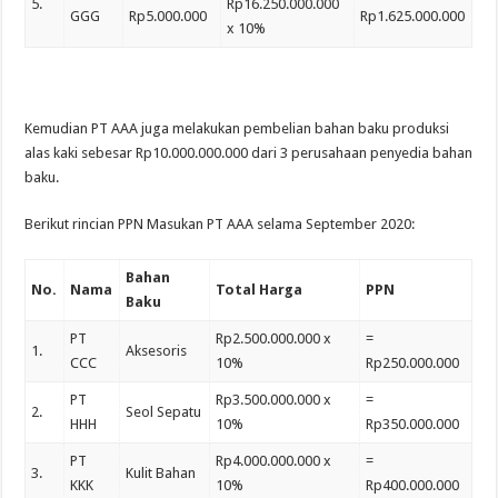
5.
Rp16.250.000.000
GGG
Rp5.000.000
Rp1.625.000.000
x 10%
Kemudian PT AAA juga melakukan pembelian bahan baku produksi
alas kaki sebesar Rp10.000.000.000 dari 3 perusahaan penyedia bahan
baku.
Berikut rincian PPN Masukan PT AAA selama September 2020:
Bahan
No.
Nama
Total Harga
PPN
Baku
PT
Rp2.500.000.000 x
=
1.
Aksesoris
CCC
10%
Rp250.000.000
PT
Rp3.500.000.000 x
=
2.
Seol Sepatu
HHH
10%
Rp350.000.000
PT
Rp4.000.000.000 x
=
3.
Kulit Bahan
KKK
10%
Rp400.000.000