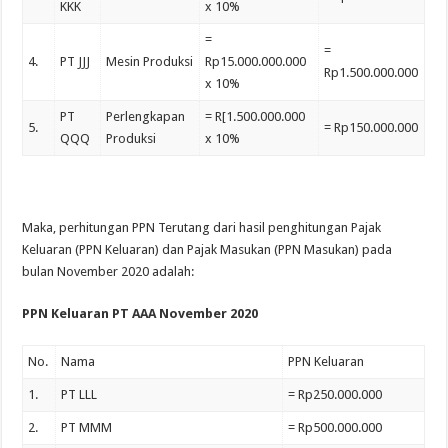
KKK
x 10%
=
=
4.
PT JJJ
Mesin Produksi
Rp15.000.000.000
Rp1.500.000.000
x 10%
PT
Perlengkapan
= R[1.500.000.000
5.
= Rp150.000.000
QQQ
Produksi
x 10%
Maka, perhitungan PPN Terutang dari hasil penghitungan Pajak
Keluaran (PPN Keluaran) dan Pajak Masukan (PPN Masukan) pada
bulan November 2020 adalah:
PPN Keluaran PT AAA November 2020
No.
Nama
PPN Keluaran
1.
PT LLL
= Rp250.000.000
2.
PT MMM
= Rp500.000.000