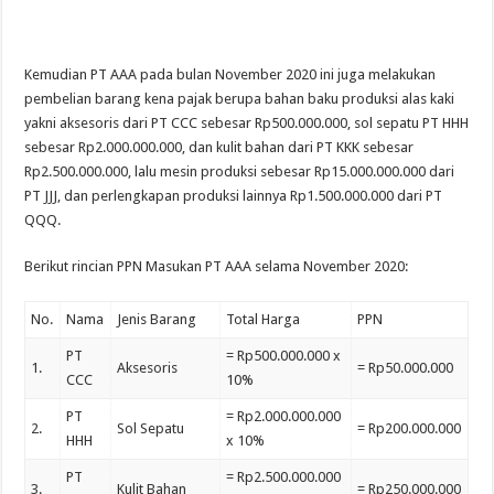
Kemudian PT AAA pada bulan November 2020 ini juga melakukan
pembelian barang kena pajak berupa bahan baku produksi alas kaki
yakni aksesoris dari PT CCC sebesar Rp500.000.000, sol sepatu PT HHH
sebesar Rp2.000.000.000, dan kulit bahan dari PT KKK sebesar
Rp2.500.000.000, lalu mesin produksi sebesar Rp15.000.000.000 dari
PT JJJ, dan perlengkapan produksi lainnya Rp1.500.000.000 dari PT
QQQ.
Berikut rincian PPN Masukan PT AAA selama November 2020:
No.
Nama
Jenis Barang
Total Harga
PPN
PT
= Rp500.000.000 x
1.
Aksesoris
= Rp50.000.000
CCC
10%
PT
= Rp2.000.000.000
2.
Sol Sepatu
= Rp200.000.000
HHH
x 10%
PT
= Rp2.500.000.000
3.
Kulit Bahan
= Rp250.000.000