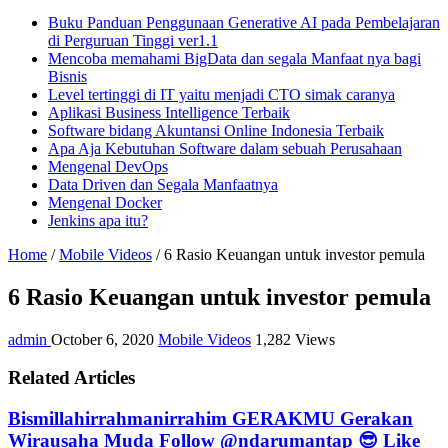
Buku Panduan Penggunaan Generative AI pada Pembelajaran
di Perguruan Tinggi ver1.1
Mencoba memahami BigData dan segala Manfaat nya bagi
Bisnis
Level tertinggi di IT yaitu menjadi CTO simak caranya
Aplikasi Business Intelligence Terbaik
Software bidang Akuntansi Online Indonesia Terbaik
Apa Aja Kebutuhan Software dalam sebuah Perusahaan
Mengenal DevOps
Data Driven dan Segala Manfaatnya
Mengenal Docker
Jenkins apa itu?
Home
/
Mobile Videos
/
6 Rasio Keuangan untuk investor pemula
6 Rasio Keuangan untuk investor pemula
admin
October 6, 2020
Mobile Videos
1,282 Views
Related Articles
Bismillahirrahmanirrahim GERAKMU Gerakan
Wirausaha Muda Follow @ndarumantap 😎 Like