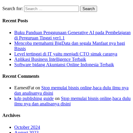
Search for:
Recent Posts
Buku Panduan Penggunaan Generative AI pada Pembelajaran
di Perguruan Tinggi ver1.1
Mencoba memahami BigData dan segala Manfaat nya bagi
Bisnis
Level tertinggi di IT yaitu menjadi CTO simak caranya
Aplikasi Business Intelligence Terbaik
Software bidang Akuntansi Online Indonesia Terbaik
Recent Comments
EarnestFat
on
Stop memulai bisnis online,baca dulu ilmu nya
dan analisanya disini
kdp publishing guide
on
Stop memulai bisnis online,baca dulu
ilmu nya dan analisanya disini
Archives
October 2024
August 2023