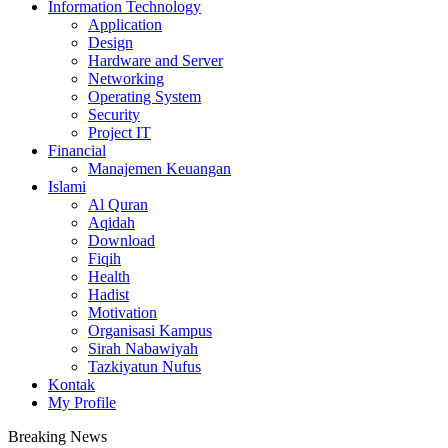
Information Technology
Application
Design
Hardware and Server
Networking
Operating System
Security
Project IT
Financial
Manajemen Keuangan
Islami
Al Quran
Aqidah
Download
Fiqih
Health
Hadist
Motivation
Organisasi Kampus
Sirah Nabawiyah
Tazkiyatun Nufus
Kontak
My Profile
Breaking News