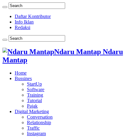
Daftar Kontributor
Info Iklan
Redaksi
Ndaru Mantap Ndaru
Mantap
Home
Bussines
StartUp
Software
Training
Tutorial
Pajak
Digital Marketing
Conversation
Relationship
Traffic
Instagram