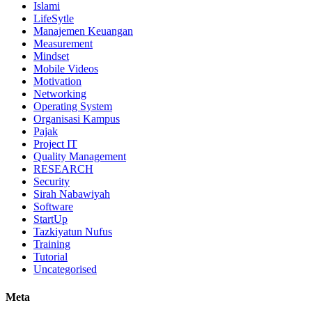
Islami
LifeSytle
Manajemen Keuangan
Measurement
Mindset
Mobile Videos
Motivation
Networking
Operating System
Organisasi Kampus
Pajak
Project IT
Quality Management
RESEARCH
Security
Sirah Nabawiyah
Software
StartUp
Tazkiyatun Nufus
Training
Tutorial
Uncategorised
Meta