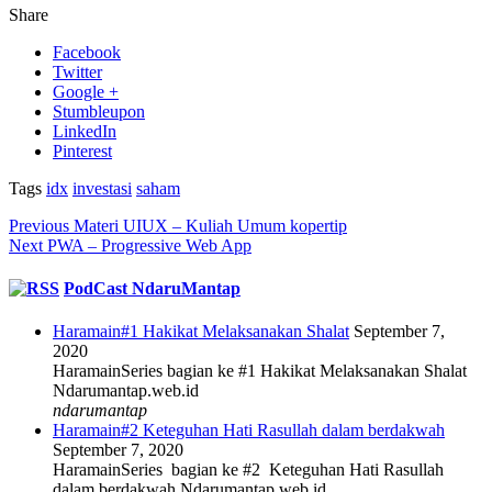
Share
Facebook
Twitter
Google +
Stumbleupon
LinkedIn
Pinterest
Tags
idx
investasi
saham
Previous
Materi UIUX – Kuliah Umum kopertip
Next
PWA – Progressive Web App
PodCast NdaruMantap
Haramain#1 Hakikat Melaksanakan Shalat
September 7,
2020
HaramainSeries bagian ke #1 Hakikat Melaksanakan Shalat
Ndarumantap.web.id
ndarumantap
Haramain#2 Keteguhan Hati Rasullah dalam berdakwah
September 7, 2020
HaramainSeries bagian ke #2 Keteguhan Hati Rasullah
dalam berdakwah Ndarumantap.web.id