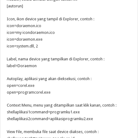
[autorun]
Icon, ikon device yang tampil di Explorer, contoh :
icon=doraemon.ico
icon=my icondoraemon.ico
icon=doraemon.exe
icon=system.dll, 2
Label, nama device yang tampilkan di Explorer, contoh :
label=Doraemon
Autoplay, aplikasi yang akan dieksekusi, contoh :
open=corel.exe
open=programcorel.exe
Context Menu, menu yang ditampilkan saat klik kanan, contoh :
shellaplikasi1command=programku1.exe
shellaplikasi2command=aplikasiprogramku2.exe
View File, membuka file saat device diakses, contoh :