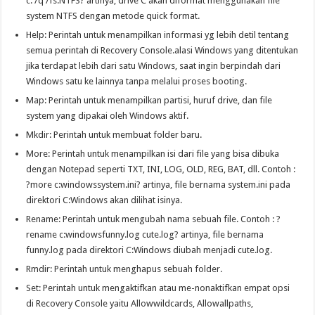
c: /q /fs:NTFS? artinya, drive C akan diformat menggunakan file
system NTFS dengan metode quick format.
Help: Perintah untuk menampilkan informasi yg lebih detil tentang
semua perintah di Recovery Console.alasi Windows yang ditentukan
jika terdapat lebih dari satu Windows, saat ingin berpindah dari
Windows satu ke lainnya tanpa melalui proses booting.
Map: Perintah untuk menampilkan partisi, huruf drive, dan file
system yang dipakai oleh Windows aktif.
Mkdir: Perintah untuk membuat folder baru.
More: Perintah untuk menampilkan isi dari file yang bisa dibuka
dengan Notepad seperti TXT, INI, LOG, OLD, REG, BAT, dll. Contoh :
?more c:windowssystem.ini? artinya, file bernama system.ini pada
direktori C:Windows akan dilihat isinya.
Rename: Perintah untuk mengubah nama sebuah file. Contoh : ?
rename c:windowsfunny.log cute.log? artinya, file bernama
funny.log pada direktori C:Windows diubah menjadi cute.log.
Rmdir: Perintah untuk menghapus sebuah folder.
Set: Perintah untuk mengaktifkan atau me-nonaktifkan empat opsi
di Recovery Console yaitu Allowwildcards, Allowallpaths,