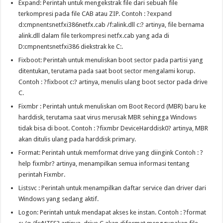
Expand: Perintah untuk mengekstrak file dari sebuah file
terkompresi pada file CAB atau ZIP. Contoh : ?expand
d:cmpnentsnetfxi386netfx.cab /f:alink.dll c:? artinya, file bernama
alink.dll dalam file terkompresi netfx.cab yang ada di
D:cmpnentsnetfxi386 diekstrak ke C:.
Fixboot: Perintah untuk menuliskan boot sector pada partisi yang
ditentukan, terutama pada saat boot sector mengalami korup.
Contoh : ?fixboot c:? artinya, menulis ulang boot sector pada drive
C.
Fixmbr : Perintah untuk menuliskan om Boot Record (MBR) baru ke
harddisk, terutama saat virus merusak MBR sehingga Windows
tidak bisa di boot. Contoh : ?fixmbr DeviceHarddisk0? artinya, MBR
akan ditulis ulang pada harddisk primary.
Format: Perintah untuk memformat drive yang diingink Contoh : ?
help fixmbr? artinya, menampilkan semua informasi tentang
perintah Fixmbr.
Listsvc : Perintah untuk menampilkan daftar service dan driver dari
Windows yang sedang aktif.
Logon: Perintah untuk mendapat akses ke instan. Contoh : ?format