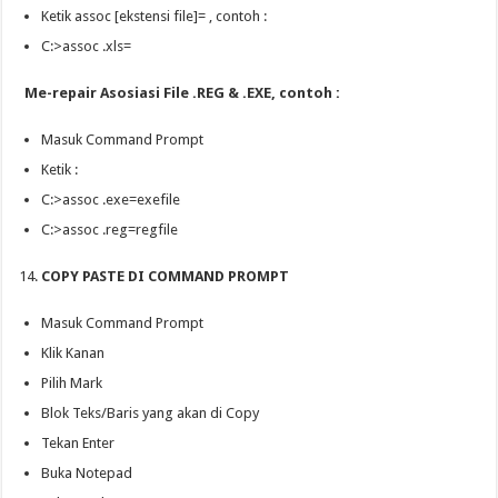
Ketik assoc [ekstensi file]= , contoh :
C:>assoc .xls=
Me-repair Asosiasi File .REG & .EXE, contoh :
Masuk Command Prompt
Ketik :
C:>assoc .exe=exefile
C:>assoc .reg=regfile
COPY PASTE DI COMMAND PROMPT
Masuk Command Prompt
Klik Kanan
Pilih Mark
Blok Teks/Baris yang akan di Copy
Tekan Enter
Buka Notepad