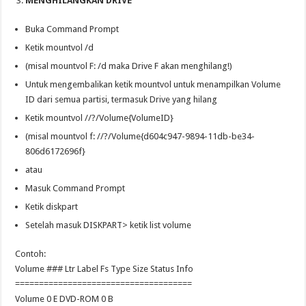
MENGHILANGKAN DRIVE
Buka Command Prompt
Ketik mountvol /d
(misal mountvol F: /d maka Drive F akan menghilang!)
Untuk mengembalikan ketik mountvol untuk menampilkan Volume
ID dari semua partisi, termasuk Drive yang hilang
Ketik mountvol //?/Volume{VolumeID}
(misal mountvol f: //?/Volume{d604c947-9894-11db-be34-
806d6172696f}
atau
Masuk Command Prompt
Ketik diskpart
Setelah masuk DISKPART> ketik list volume
Contoh:
Volume ### Ltr Label Fs Type Size Status Info
=====================================
Volume 0 E DVD-ROM 0 B