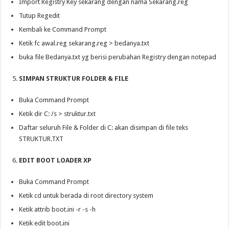
Import Registry Key sekarang dengan nama Sekarang.reg
Tutup Regedit
Kembali ke Command Prompt
Ketik fc awal.reg sekarang.reg > bedanya.txt
buka file Bedanya.txt yg berisi perubahan Registry dengan notepad
SIMPAN STRUKTUR FOLDER & FILE
Buka Command Prompt
Ketik dir C: /s > struktur.txt
Daftar seluruh File & Folder di C: akan disimpan di file teks
STRUKTUR.TXT
EDIT BOOT LOADER XP
Buka Command Prompt
Ketik cd untuk berada di root directory system
Ketik attrib boot.ini -r -s -h
Ketik edit boot.ini