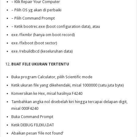
– Klik Repair Your Computer
– Pilih OS yg akan di perbaiki
– Pilih Command Prompt
– Ketik bootrec.exe (boot configuration data), atau
exe /fixmbr (hanya om boot record)
exe /fixboot (boot sector)
exe /rebuildbcd (keseluruhan data)
BUAT FILE UKURAN TERTENTU
Buka program Calculator, pilih Scientific mode
Ketik ukuran file yang dikehendaki, misal 1000000 (satu juta byte)
Konversikan ke Hex, misal hasilnya F4240
Tambahkan angka nol disebelah kiri hingga tercapai delapan digit,
misal 000F4240
Buka Command Prompt
Ketik DEBUG FILEKU.DAT
Abaikan pesan ‘File not found’