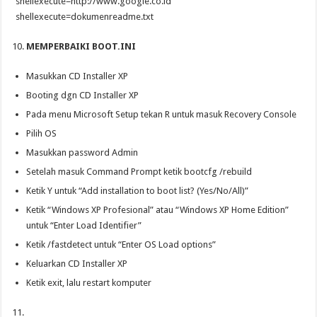
shellexecute=http://www.google.co.id
shellexecute=dokumenreadme.txt
MEMPERBAIKI BOOT.INI
Masukkan CD Installer XP
Booting dgn CD Installer XP
Pada menu Microsoft Setup tekan R untuk masuk Recovery Console
Pilih OS
Masukkan password Admin
Setelah masuk Command Prompt ketik bootcfg /rebuild
Ketik Y untuk “Add installation to boot list? (Yes/No/All)”
Ketik “Windows XP Profesional” atau “Windows XP Home Edition”
untuk “Enter Load Identifier”
Ketik /fastdetect untuk “Enter OS Load options”
Keluarkan CD Installer XP
Ketik exit, lalu restart komputer