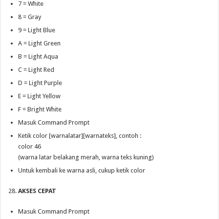
7 = White
8 = Gray
9 = Light Blue
A = Light Green
B = Light Aqua
C = Light Red
D = Light Purple
E = Light Yellow
F = Bright White
Masuk Command Prompt
Ketik color [warnalatar][warnateks], contoh :
color 46
(warna latar belakang merah, warna teks kuning)
Untuk kembali ke warna asli, cukup ketik color
AKSES CEPAT
Masuk Command Prompt