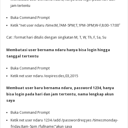
jam tertentu
Buka Command Prompt
Ketik “net user ndaru /time:M,7AM-5PM;T,1PM-3PM;W-F,8:00-17:00″
Cat : format hari ditulis dengan singkatan M, T, W, Th, F, Sa, Su
Membatasi user bernama ndaru hanya bisa login hingga
tanggal tertentu
Buka Command Prompt
Ketik net user ndaru /expires:des,03,2015
Membuat user baru bernama ndaru, password 1234, hanya
bisa login pada hari dan jam tertentu, nama lengkap akun
saya
Buka Command Prompt
Ketik net user ndaru 1234 /add /passwordreq:yes /times:monday-
friday,8am-5pm /fullname:”akun saya