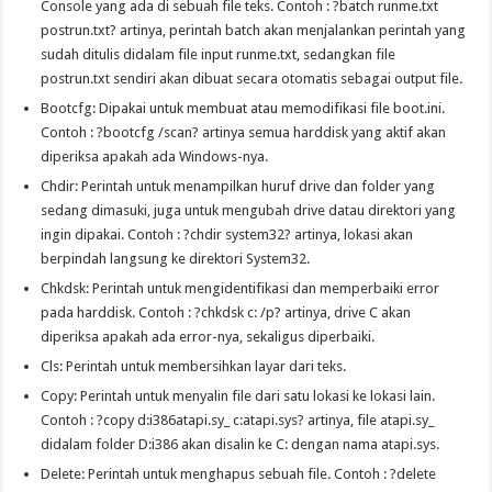
Console yang ada di sebuah file teks. Contoh : ?batch runme.txt
postrun.txt? artinya, perintah batch akan menjalankan perintah yang
sudah ditulis didalam file input runme.txt, sedangkan file
postrun.txt sendiri akan dibuat secara otomatis sebagai output file.
Bootcfg: Dipakai untuk membuat atau memodifikasi file boot.ini.
Contoh : ?bootcfg /scan? artinya semua harddisk yang aktif akan
diperiksa apakah ada Windows-nya.
Chdir: Perintah untuk menampilkan huruf drive dan folder yang
sedang dimasuki, juga untuk mengubah drive datau direktori yang
ingin dipakai. Contoh : ?chdir system32? artinya, lokasi akan
berpindah langsung ke direktori System32.
Chkdsk: Perintah untuk mengidentifikasi dan memperbaiki error
pada harddisk. Contoh : ?chkdsk c: /p? artinya, drive C akan
diperiksa apakah ada error-nya, sekaligus diperbaiki.
Cls: Perintah untuk membersihkan layar dari teks.
Copy: Perintah untuk menyalin file dari satu lokasi ke lokasi lain.
Contoh : ?copy d:i386atapi.sy_ c:atapi.sys? artinya, file atapi.sy_
didalam folder D:i386 akan disalin ke C: dengan nama atapi.sys.
Delete: Perintah untuk menghapus sebuah file. Contoh : ?delete