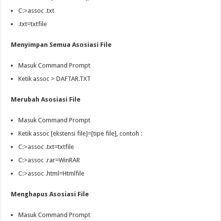
C:>assoc .txt
.txt=txtfile
Menyimpan Semua Asosiasi File
Masuk Command Prompt
Ketik assoc > DAFTAR.TXT
Merubah Asosiasi File
Masuk Command Prompt
Ketik assoc [ekstensi file]=[tipe file], contoh :
C:>assoc .txt=txtfile
C:>assoc .rar=WinRAR
C:>assoc .html=Htmlfile
Menghapus Asosiasi File
Masuk Command Prompt