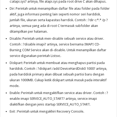
c:atapi.sys? artinya, file atapi.sys pada root drive C akan dihapus.
Dir: Perintah untuk menampilkan daftar file atau folder pada folder
aktif, juga informasi penting lain seperti nomor seri harddisk,
jumlah file, ukuran serta kapasitas harrdisk. Contoh : ?dir c:*.* /p ?
artinya, semua yang ada di root C termasuk subfolder akan
ditampilkan per halaman.
Disable: Perintah untuk men-disable sebuah service atau driver.
Contoh : ?disable imapi? artinya, service bernama IMAPI CD-
Burning COM Service akan di-disable. Untuk menampilkan daftar
service digunakan perintah Listsvc.
Diskpart: Perintah untuk membuat atau menghapus partisi pada
harddisk. Contoh : ?diskpart /add DeviceHardDisk0 1000? artinya,
pada harddisk primary akan dibuat sebuah partisi baru dengan
ukuran 1000MB. Cukup ketik diskpart untuk masuk pada interaktif
mode.
Enable: Perintah untuk mengaktifkan service atau driver. Contoh : ?
enable imapi SERVICE_AUTO_START? artinya, service imapi
diaktifkan dengan jenis startup SERVICE_AUTO_START.
Exit : Perintah untuk mengakhiri Recovery Console.