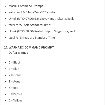
Masuk Command Prompt
Ketik tzutil /s “TimeZoneID”, contoh :
Untuk (UTC+07:00) Bangkok, Hanoi, Jakarta, ketik
tzutil /s “SE Asia Standard Time”
Untuk (UTC+08:00) Kuala Lumpur, Singapore, ketik
tzutil /s “Singapore Standard Time”
WARNA DI COMMAND PROMPT
Daftar warna :
0 = Black
1 = Blue
2 = Green
3 = Aqua
4 = Red
5 = Purple
6 = Yellow