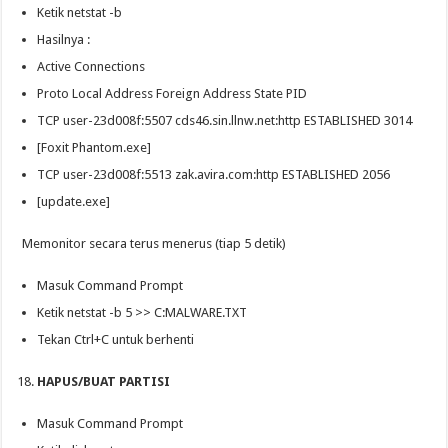
Ketik netstat -b
Hasilnya :
Active Connections
Proto Local Address Foreign Address State PID
TCP user-23d008f:5507 cds46.sin.llnw.net:http ESTABLISHED 3014
[Foxit Phantom.exe]
TCP user-23d008f:5513 zak.avira.com:http ESTABLISHED 2056
[update.exe]
Memonitor secara terus menerus (tiap 5 detik)
Masuk Command Prompt
Ketik netstat -b 5 >> C:MALWARE.TXT
Tekan Ctrl+C untuk berhenti
HAPUS/BUAT PARTISI
Masuk Command Prompt