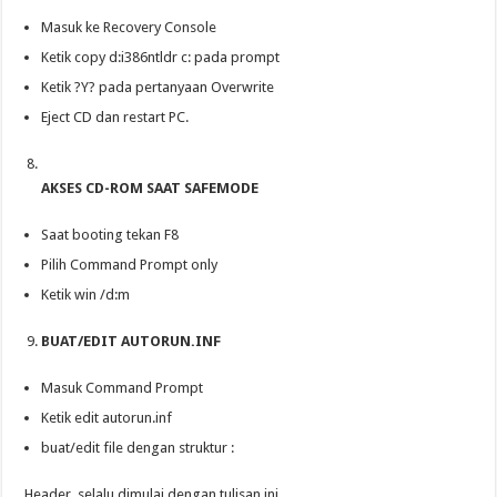
Masuk ke Recovery Console
Ketik copy d:i386ntldr c: pada prompt
Ketik ?Y? pada pertanyaan Overwrite
Eject CD dan restart PC.
AKSES CD-ROM SAAT SAFEMODE
Saat booting tekan F8
Pilih Command Prompt only
Ketik win /d:m
BUAT/EDIT AUTORUN.INF
Masuk Command Prompt
Ketik edit autorun.inf
buat/edit file dengan struktur :
Header, selalu dimulai dengan tulisan ini