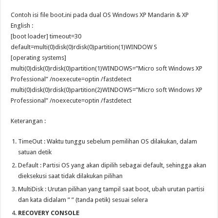
Contoh isi file boot.ini pada dual OS Windows XP Mandarin & XP
English :
[boot loader] timeout=30
default=multi(0)disk(0)rdisk(0)partition(1)WINDOW S
[operating systems]
multi(0)disk(0)rdisk(0)partition(1)WINDOWS=”Micro soft Windows XP
Professional” /noexecute=optin /fastdetect
multi(0)disk(0)rdisk(0)partition(2)WINDOWS=”Micro soft Windows XP
Professional” /noexecute=optin /fastdetect
Keterangan :
TimeOut : Waktu tunggu sebelum pemilihan OS dilakukan, dalam
satuan detik
Default : Partisi OS yang akan dipilih sebagai default, sehingga akan
dieksekusi saat tidak dilakukan pilihan
MultiDisk : Urutan pilihan yang tampil saat boot, ubah urutan partisi
dan kata didalam ” ” (tanda petik) sesuai selera
RECOVERY CONSOLE