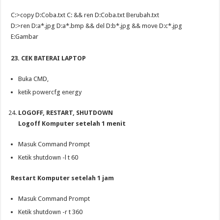
C:>copy D:Coba.txt C: && ren D:Coba.txt Berubah.txt
D:>ren D:a*.jpg D:a*.bmp && del D:b*.jpg && move D:c*.jpg
E:Gambar
23. CEK BATERAI LAPTOP
Buka CMD,
ketik powercfg energy
LOGOFF, RESTART, SHUTDOWN
Logoff Komputer setelah 1 menit
Masuk Command Prompt
Ketik shutdown -l t 60
Restart Komputer setelah 1 jam
Masuk Command Prompt
Ketik shutdown -r t 360