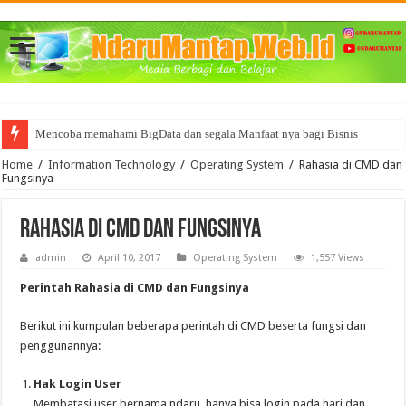
Mencoba memahami BigData dan segala Manfaat nya bagi Bisnis
Home
/
Information Technology
/
Operating System
/
Rahasia di CMD dan
Fungsinya
Rahasia di CMD dan Fungsinya
admin
April 10, 2017
Operating System
1,557 Views
Perintah Rahasia di CMD dan Fungsinya
Berikut ini kumpulan beberapa perintah di CMD beserta fungsi dan
penggunannya:
Hak Login User
Membatasi user bernama ndaru, hanya bisa login pada hari dan