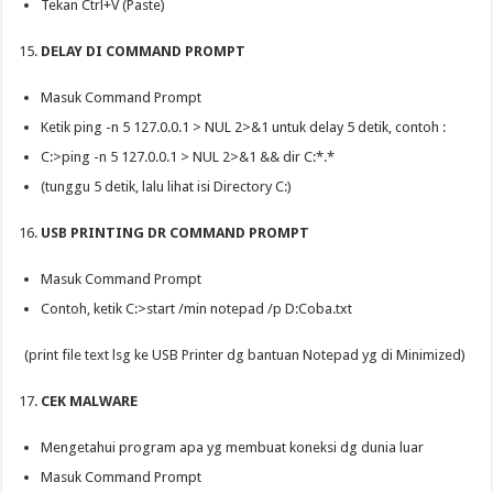
Tekan Ctrl+V (Paste)
DELAY DI COMMAND PROMPT
Masuk Command Prompt
Ketik ping -n 5 127.0.0.1 > NUL 2>&1 untuk delay 5 detik, contoh :
C:>ping -n 5 127.0.0.1 > NUL 2>&1 && dir C:*.*
(tunggu 5 detik, lalu lihat isi Directory C:)
USB PRINTING DR COMMAND PROMPT
Masuk Command Prompt
Contoh, ketik C:>start /min notepad /p D:Coba.txt
(print file text lsg ke USB Printer dg bantuan Notepad yg di Minimized)
CEK MALWARE
Mengetahui program apa yg membuat koneksi dg dunia luar
Masuk Command Prompt