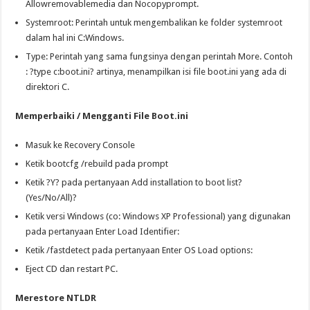
Allowremovablemedia dan Nocopyprompt.
Systemroot: Perintah untuk mengembalikan ke folder systemroot
dalam hal ini C:Windows.
Type: Perintah yang sama fungsinya dengan perintah More. Contoh
: ?type c:boot.ini? artinya, menampilkan isi file boot.ini yang ada di
direktori C.
Memperbaiki / Mengganti File Boot.ini
Masuk ke Recovery Console
Ketik bootcfg /rebuild pada prompt
Ketik ?Y? pada pertanyaan Add installation to boot list?
(Yes/No/All)?
Ketik versi Windows (co: Windows XP Professional) yang digunakan
pada pertanyaan Enter Load Identifier:
Ketik /fastdetect pada pertanyaan Enter OS Load options:
Eject CD dan restart PC.
Merestore NTLDR